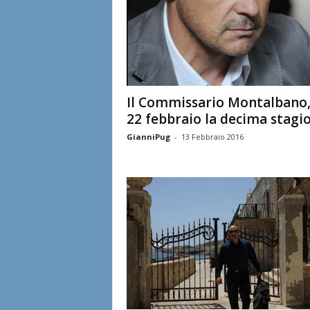
Il Commissario Montalbano,
22 febbraio la decima stagi
GianniPug
-
13 Febbraio 2016