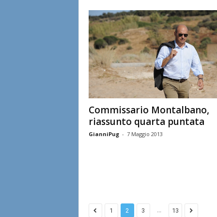
Commissario Montalbano,
riassunto quarta puntata
GianniPug
-
7 Maggio 2013
...
1
2
3
13