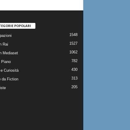
TEGORIE POPOLARI
1548
pazioni
1527
n Rai
1062
on Mediaset
782
 Piano
430
e Curiosità
313
 da Fiction
205
iste