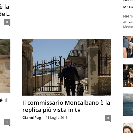
è la
Mr.Fi
el...
Nel mo
0
arriva
Medias
 il
Il commissario Montalbano è la
replica più vista in tv
GianniPug
-
11 Luglio 2013
0
1