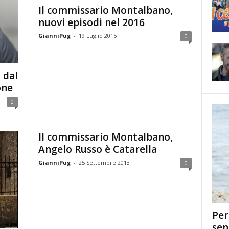
Il commissario Montalbano,
nuovi episodi nel 2016
GianniPug
-
19 Luglio 2015
0
 dal
one
0
Il commissario Montalbano,
Angelo Russo è Catarella
GianniPug
-
25 Settembre 2013
0
Per
sen