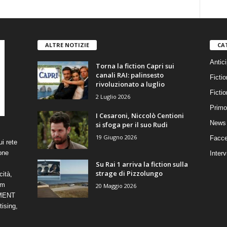
ALTRE NOTIZIE
CA
Antici
Torna la fiction Capri sui
canali RAI: palinsesto
Fictio
rivoluzionato a luglio
Ficti
2 Luglio 2026
Primo
I Cesaroni, Niccolò Centioni
News 
si sfoga per il suo Rudi
19 Giugno 2026
Facce
i rete
one
Interv
Su Rai 1 arriva la fiction sulla
strage di Pizzolungo
cità,
om
20 Maggio 2026
NMENT
ising,