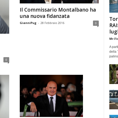
Il Commissario Montalbano ha
una nuova fidanzata
Tor
GianniPug
-
28 Febbraio 2016
0
RAI
lug
,
Mr.Fi
A part
della 
palins
0