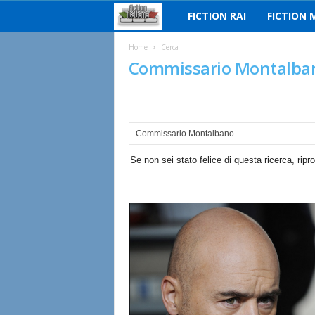
FICTION RAI
FICTION 
F
i
Home
Cerca
Commissario Montalba
c
t
i
Se non sei stato felice di questa ricerca, ripr
o
n
I
t
a