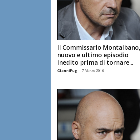
l
i
a
n
Il Commissario Montalbano
nuovo e ultimo episodio
e
inedito prima di tornare...
GianniPug
-
7 Marzo 2016