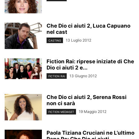
Che Dio ci aiuti 2, Luca Capuano
nel cast
13 Luglio 2012
CASTING
Fiction Rai: riprese iniziate di Che
Dio ci aiuti 2 e...
13 Giugno 2012
FICTION RAI
Che Dio ci aiuti 2, Serena Rossi
non ci sarà
19 Maggio 2012
FICTION MEDIASET
Paola Tiziana Cruciani ne L’ultimo