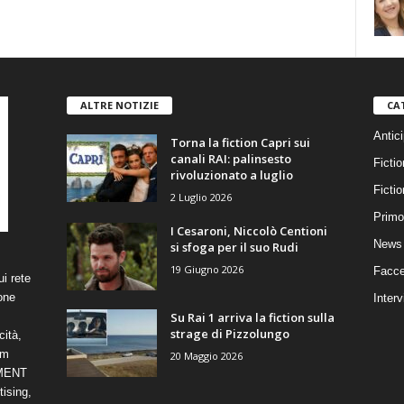
ALTRE NOTIZIE
CA
Antici
Torna la fiction Capri sui
canali RAI: palinsesto
Fictio
rivoluzionato a luglio
Ficti
2 Luglio 2026
Primo
I Cesaroni, Niccolò Centioni
News 
si sfoga per il suo Rudi
19 Giugno 2026
Facce
i rete
one
Interv
Su Rai 1 arriva la fiction sulla
strage di Pizzolungo
cità,
om
20 Maggio 2026
NMENT
ising,