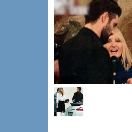
l
i
a
n
e