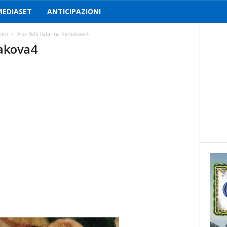
MEDIASET
ANTICIPAZIONI
oto)
Alex Belli Katarina Raniakova4
iakova4