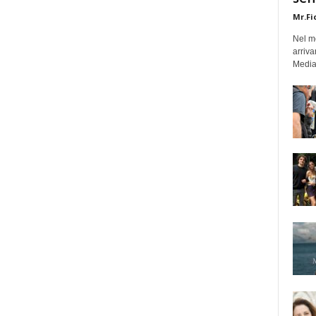
Mr.Fi
Nel mo
arriva
Medias