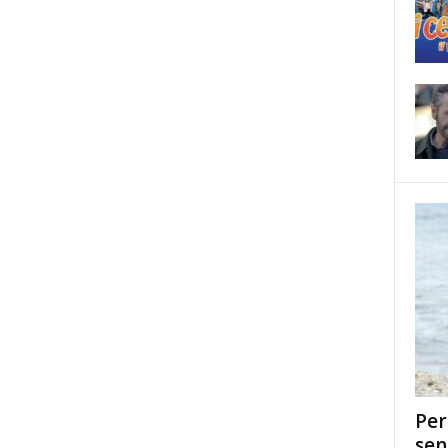
Per
sen