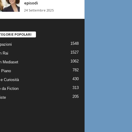
episodi
24 Settembre 2025
TEGORIE POPOLARI
1548
pazioni
1527
n Rai
1062
on Mediaset
782
 Piano
430
e Curiosità
313
 da Fiction
205
iste