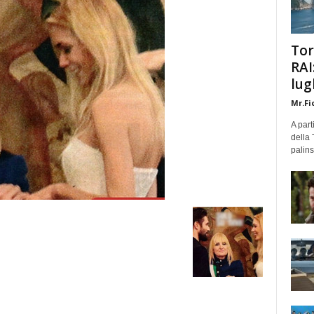
Tor
RAI
lug
Mr.Fi
A part
della 
palins