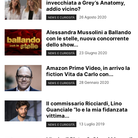
invecchiata a Grey’s Anatomy,
addio vicino?
26 Agosto 2020
NEWS E CURIOSITÀ
Alessandra Mussolini a Ballando
con le stelle, nuova concorrente
dello show...
23 Giugno 2020
NEWS E CURIOSITÀ
Amazon Prime Video, in arrivo la
fiction Vita da Carlo con...
28 Gennaio 2020
NEWS E CURIOSITÀ
Il commissario Ricciardi, Lino
Guanciale “Io e la mia fidanzata
vittima...
13 Luglio 2019
NEWS E CURIOSITÀ