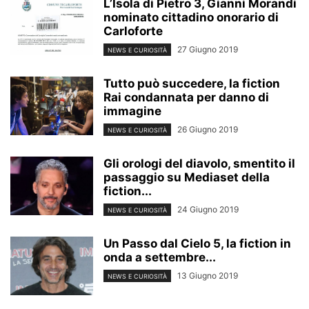
L’Isola di Pietro 3, Gianni Morandi
nominato cittadino onorario di
Carloforte
27 Giugno 2019
NEWS E CURIOSITÀ
Tutto può succedere, la fiction
Rai condannata per danno di
immagine
26 Giugno 2019
NEWS E CURIOSITÀ
Gli orologi del diavolo, smentito il
passaggio su Mediaset della
fiction...
24 Giugno 2019
NEWS E CURIOSITÀ
Un Passo dal Cielo 5, la fiction in
onda a settembre...
13 Giugno 2019
NEWS E CURIOSITÀ