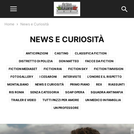
Home
News e Curiosità
NEWS E CURIOSITÀ
ANTICIPAZIONI
CASTING
CLASSIFICA FICTION
DISTRETTO DI POLIZIA
DON MATTEO
FACCE DA FICTION
FICTION MEDIASET
FICTION RAI
FICTION SKY
FICTION TIMVISION
FOTOGALLERY
I CESARONI
INTERVISTE
L'ONORE E IL RISPETTO
MONTALBANO
NEWS E CURIOSITÀ
PRIMO PIANO
REX
RIASSUNTI
RIS ROMA
SENZA CATEGORIA
SOAP OPERA
SQUADRA ANTIMAFIA
TRAILER E VIDEO
TUTTI PAZZI PER AMORE
UN MEDICO IN FAMIGLIA
UN PROFESSORE