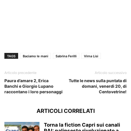
TAGS
Baciamo le mani
Sabrina Ferilli
Virna Lisi
Articolo precedente
Articolo successivo
Paura d’amare 2, Erica
Tutte le news sulla puntata di
Banchi e Giorgio Lupano
domani, venerdì 20, di
raccontano i loro personaggi
Centovetrine!
ARTICOLI CORRELATI
Torna la fiction Capri sui canali
RAI: palinsesto rivoluzionato a