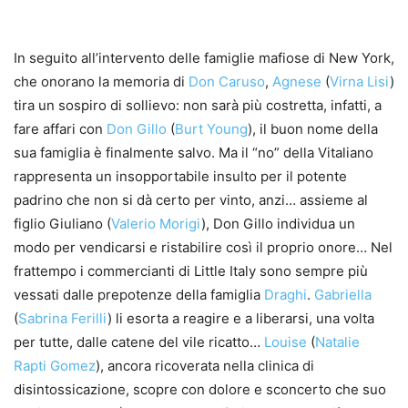
In seguito all’intervento delle famiglie mafiose di New York,
che onorano la memoria di
Don Caruso
,
Agnese
(
Virna Lisi
)
tira un sospiro di sollievo: non sarà più costretta, infatti, a
fare affari con
Don Gillo
(
Burt Young
), il buon nome della
sua famiglia è finalmente salvo. Ma il “no” della Vitaliano
rappresenta un insopportabile insulto per il potente
padrino che non si dà certo per vinto, anzi… assieme al
figlio Giuliano (
Valerio Morigi
), Don Gillo individua un
modo per vendicarsi e ristabilire così il proprio onore… Nel
frattempo i commercianti di Little Italy sono sempre più
vessati dalle prepotenze della famiglia
Draghi
.
Gabriella
(
Sabrina Ferilli
) li esorta a reagire e a liberarsi, una volta
per tutte, dalle catene del vile ricatto…
Louise
(
Natalie
Rapti Gomez
), ancora ricoverata nella clinica di
disintossicazione, scopre con dolore e sconcerto che suo