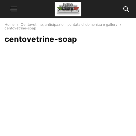
Home
Centovetrine, anticipazioni puntata di domenica e gallery
centovetrine-soap
centovetrine-soap