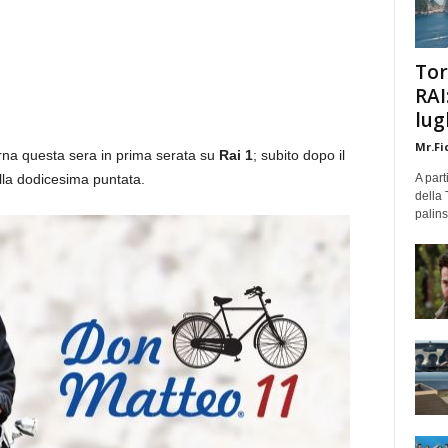
Tor
RAI
lug
Mr.Fi
rna questa sera in prima serata su
Rai 1
; subito dopo il
ella dodicesima puntata.
A part
della 
palins