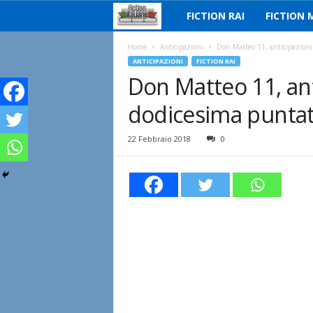
FICTION RAI
FICTION 
F
i
Home
Anticipazioni
Don Matteo 11, anticipazioni 
ANTICIPAZIONI
FICTION RAI
Don Matteo 11, ant
c
dodicesima puntata
t
i
22 Febbraio 2018
0
o
n
I
t
a