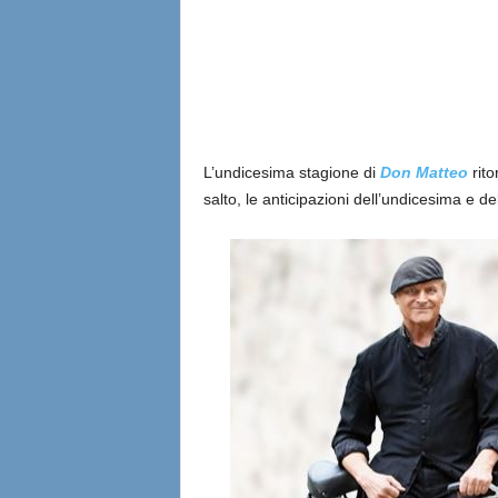
l
i
a
n
L’undicesima stagione di
Don Matteo
rito
salto, le anticipazioni dell’undicesima e d
e