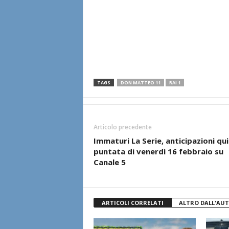
TAGS
DON MATTEO 11
RAI 1
Articolo precedente
Immaturi La Serie, anticipazioni qu
puntata di venerdì 16 febbraio su
Canale 5
ARTICOLI CORRELATI
ALTRO DALL'AU