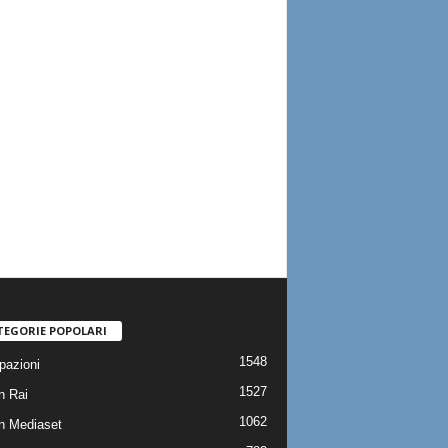
TEGORIE POPOLARI
1548
pazioni
1527
n Rai
1062
on Mediaset