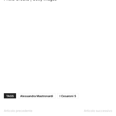
TAGS
Alessandra Mastronardi
I Cesaroni 5
Articolo precedente
Articolo successivo