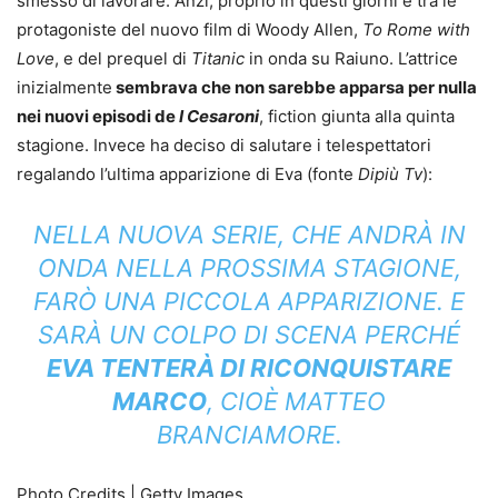
smesso di lavorare. Anzi, proprio in questi giorni è tra le
protagoniste del nuovo film di Woody Allen,
To Rome with
Love
, e del prequel di
Titanic
in onda su Raiuno. L’attrice
inizialmente
sembrava che non sarebbe apparsa per nulla
nei nuovi episodi de
I Cesaroni
, fiction giunta alla quinta
stagione. Invece ha deciso di salutare i telespettatori
regalando l’ultima apparizione di Eva (fonte
Dipiù Tv
):
NELLA NUOVA SERIE, CHE ANDRÀ IN
ONDA NELLA PROSSIMA STAGIONE,
FARÒ UNA PICCOLA APPARIZIONE. E
SARÀ UN COLPO DI SCENA PERCHÉ
EVA TENTERÀ DI RICONQUISTARE
MARCO
, CIOÈ MATTEO
BRANCIAMORE.
Photo Credits | Getty Images