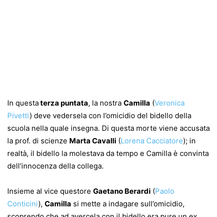
In questa
terza puntata
, la nostra
Camilla
(
Veronica
Pivetti
) deve vedersela con l’omicidio del bidello della
scuola nella quale insegna. Di questa morte viene accusata
la prof. di scienze
Marta Cavalli
(
Lorena Cacciatore
); in
realtà, il bidello la molestava da tempo e Camilla è convinta
dell’innocenza della collega.
Insieme al vice questore
Gaetano Berardi
(
Paolo
Conticini
),
Camilla
si mette a indagare sull’omicidio,
scoprendo che ad avercela con il bidello era pure un ex