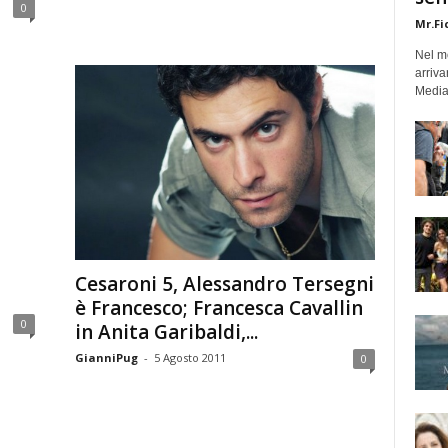
0
Mr.Fi
Nel mo
arriva
Medias
Cesaroni 5, Alessandro Tersegni
è Francesco; Francesca Cavallin
0
in Anita Garibaldi,...
GianniPug
-
5 Agosto 2011
0