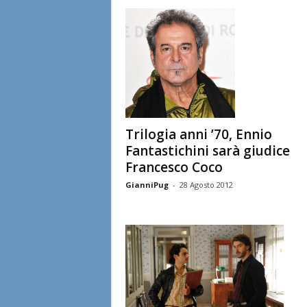
l
i
a
n
e
Trilogia anni ’70, Ennio
Fantastichini sarà giudice
Francesco Coco
GianniPug
-
28 Agosto 2012