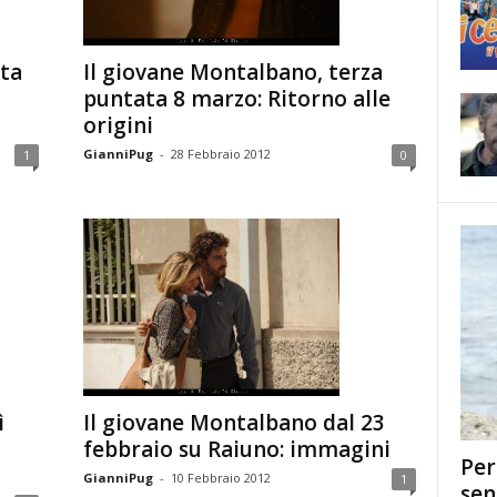
ta
Il giovane Montalbano, terza
puntata 8 marzo: Ritorno alle
origini
GianniPug
-
28 Febbraio 2012
1
0
ì
Il giovane Montalbano dal 23
febbraio su Raiuno: immagini
Per
GianniPug
-
10 Febbraio 2012
1
sen