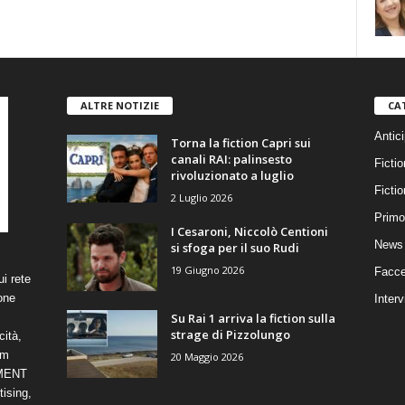
ALTRE NOTIZIE
CA
Antici
Torna la fiction Capri sui
canali RAI: palinsesto
Fictio
rivoluzionato a luglio
Ficti
2 Luglio 2026
Primo
I Cesaroni, Niccolò Centioni
News 
si sfoga per il suo Rudi
19 Giugno 2026
Facce
i rete
one
Interv
Su Rai 1 arriva la fiction sulla
strage di Pizzolungo
cità,
om
20 Maggio 2026
NMENT
ising,