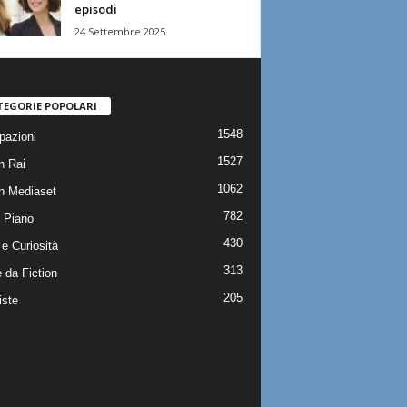
episodi
24 Settembre 2025
TEGORIE POPOLARI
1548
pazioni
1527
n Rai
1062
on Mediaset
782
 Piano
430
e Curiosità
313
 da Fiction
205
iste