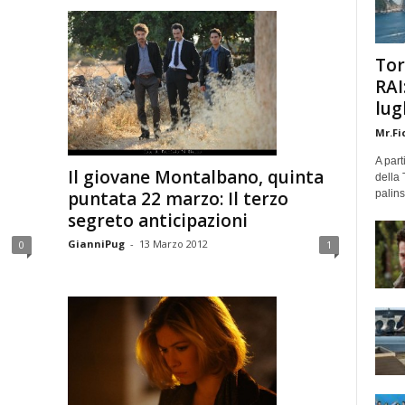
Tor
RAI
lug
Mr.Fi
A part
Il giovane Montalbano, quinta
della 
palins
puntata 22 marzo: Il terzo
segreto anticipazioni
GianniPug
-
13 Marzo 2012
0
1