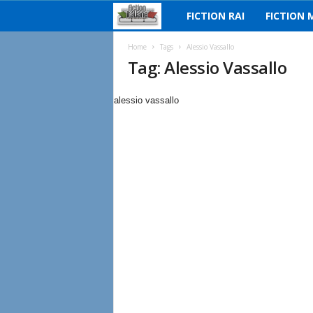
FICTION RAI
FICTION 
F
i
Home
Tags
Alessio Vassallo
Tag: Alessio Vassallo
c
alessio vassallo
t
i
o
n
I
t
a