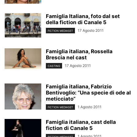
Famiglia Italiana, foto dal set
della fiction di Canale 5
17 Agosto 2011
FICTION MEDIASET
Famiglia italiana, Rossella
Brescia nel cast
17 Agosto 2011
CASTING
Famiglia italiana, Fabrizio
Bentivoglio: “Una specie di ode al
meticciato”
1 Agosto 2011
FICTION MEDIASET
Famiglia italiana, cast della
fiction di Canale 5
1 Agosto 2011
FICTION MEDIASET