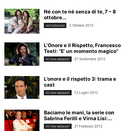
Né con te né senza di te, 7 – 8
ottobre...
3 Ottobre 2012
ANTICIPAZIONI
L’Onore e il Rispetto, Francesco
Testi: “E’ un momento magico”
27 Settembre 2012
FICTION MEDIASET
L’onore e il rispetto 3: trama e
cast
12 Luglio 2012
FICTION MEDIASET
Baciamo le mani, la serie con
Sabrina Ferilli e Virna Lisi:...
21 Febbraio 2012
FICTION MEDIASET