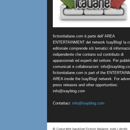
fictionitaliane.com è parte dell' AREA
ENTERTAINMENT del network IsayBlog! la cu
editoriale comprende siti tematici di informazi
indipendente che contano sul contributo di
appassionati ed esperti del settore. Per pubbli
comunicati e collaborazioni:
info@isayblog.c
fictionitaliane.com is part of the ENTERTAI
AREA inside the IsayBlog! network. For advert
press releases and other opportunities:
info@isayblog.com
Contattaci:
info@isayblog.com
© Copyright Isayblog Fiction Italiane, tutti i diritti