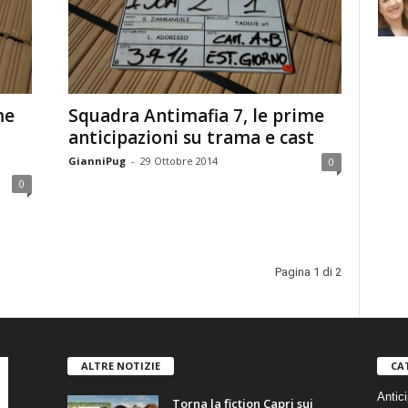
me
Squadra Antimafia 7, le prime
anticipazioni su trama e cast
GianniPug
-
29 Ottobre 2014
0
0
Pagina 1 di 2
ALTRE NOTIZIE
CA
Antici
Torna la fiction Capri sui