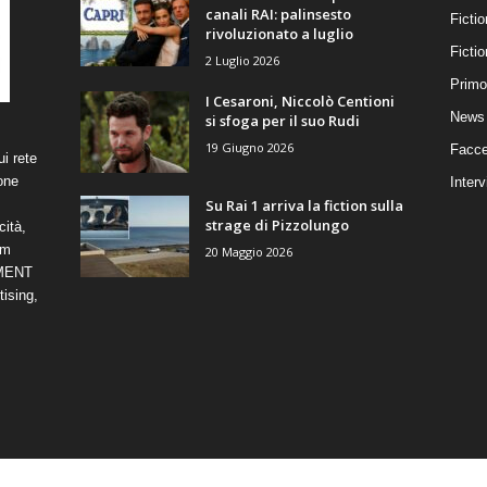
canali RAI: palinsesto
Fictio
rivoluzionato a luglio
Ficti
2 Luglio 2026
Primo
I Cesaroni, Niccolò Centioni
News 
si sfoga per il suo Rudi
19 Giugno 2026
Facce
i rete
one
Interv
Su Rai 1 arriva la fiction sulla
strage di Pizzolungo
cità,
om
20 Maggio 2026
NMENT
ising,