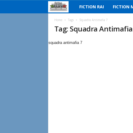
FICTION RAI
FICTION 
F
i
Home
Tags
Squadra Antimafia 7
Tag: Squadra Antimafia
c
squadra antimafia 7
t
i
o
n
I
t
a