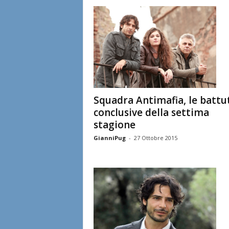
l
i
a
n
e
Squadra Antimafia, le battu
conclusive della settima
stagione
GianniPug
-
27 Ottobre 2015