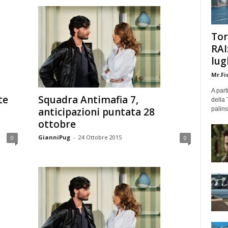
Tor
RAI
lug
Mr.Fi
A part
te
Squadra Antimafia 7,
della 
palins
anticipazioni puntata 28
ottobre
GianniPug
-
24 Ottobre 2015
0
0