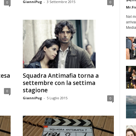
GianniPug
-
3 Settembre 2015
0
0
Mr.Fi
Nel mo
arriva
Medias
Squadra Antimafia torna a
tesa
settembre con la settima
stagione
0
GianniPug
-
5 Luglio 2015
0