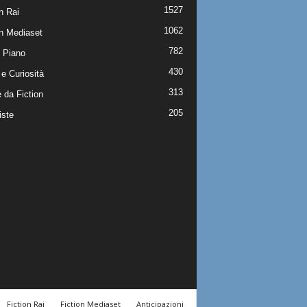
1527
n Rai
1062
on Mediaset
782
 Piano
430
e Curiosità
313
 da Fiction
205
iste
Fiction Rai
Fiction Mediaset
Anticipazioni