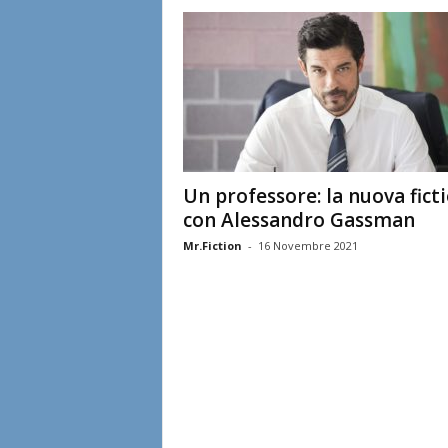
l
i
a
n
e
Un professore: la nuova fict
con Alessandro Gassman
Mr.Fiction
-
16 Novembre 2021