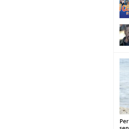
Per
sen