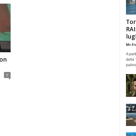
Tor
RAI
lug
Mr.Fi
A part
ion
della 
palins
0