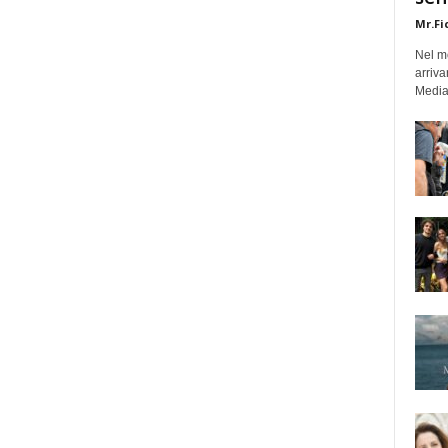
Mr.Fi
Nel mo
arriva
Medias