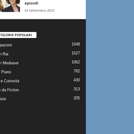
episodi
24 Settembre 2025
TEGORIE POPOLARI
1548
pazioni
1527
n Rai
1062
on Mediaset
782
 Piano
430
e Curiosità
313
 da Fiction
205
iste