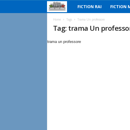
FICTION RAI
FICTION 
F
i
Home
Tags
Trama Un professore
Tag: trama Un professo
c
trama un professore
t
i
o
n
I
t
a