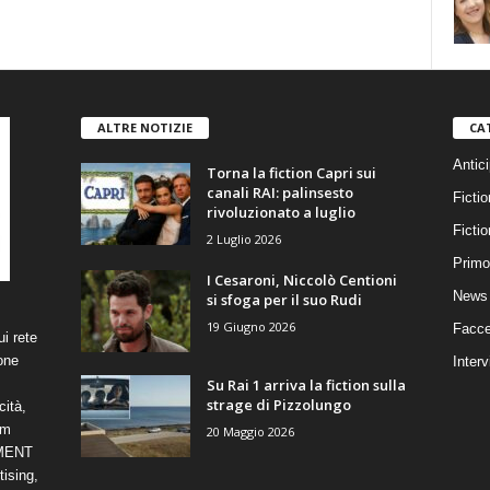
ALTRE NOTIZIE
CA
Antici
Torna la fiction Capri sui
canali RAI: palinsesto
Fictio
rivoluzionato a luglio
Ficti
2 Luglio 2026
Primo
I Cesaroni, Niccolò Centioni
News 
si sfoga per il suo Rudi
19 Giugno 2026
Facce
i rete
one
Interv
Su Rai 1 arriva la fiction sulla
strage di Pizzolungo
cità,
om
20 Maggio 2026
NMENT
ising,