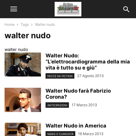
Home
Tags
Walter nudo
walter nudo
walter nudo
Walter Nudo:
“L’elettrocardiogramma della mia
vita è tutto su e giù”
27 Agosto 2013
FACCE DA FICTION
Walter Nudo farà Fabrizio
Corona?
17 Marzo 2013
ANTICIPAZIONI
Walter Nudo in America
16 Marzo 2013
NEWS E CURIOSITÀ