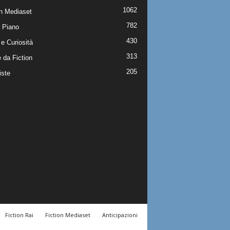
1062
on Mediaset
782
 Piano
430
e Curiosità
313
 da Fiction
205
iste
Fiction Rai
Fiction Mediaset
Anticipazioni