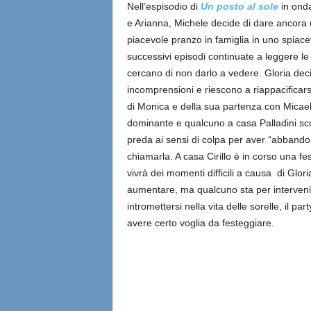
Nell’espisodio di
Un posto al sole
in ond
e Arianna, Michele decide di dare ancora 
piacevole pranzo in famiglia in uno spiac
successivi episodi continuate a leggere le 
cercano di non darlo a vedere. Gloria decid
incomprensioni e riescono a riappacificarsi
di Monica e della sua partenza con Micael
dominante e qualcuno a casa Palladini sc
preda ai sensi di colpa per aver “abbandonat
chiamarla. A casa Cirillo è in corso una fest
vivrà dei momenti difficili a causa di Glor
aumentare, ma qualcuno sta per intervenir
intromettersi nella vita delle sorelle, il 
avere certo voglia da festeggiare.