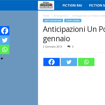
FICTION RAI
FICTION 
F
i
Home
Anticipazioni
Anticipazioni Un Posto al sole
ANTICIPAZIONI
SOAP OPERA
Anticipazioni Un Pos
c
gennaio
t
i
3 Gennaio 2013
0
o
n
I
t
a