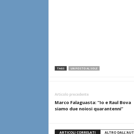
TAGS
UN POSTO AL SOLE
Articolo precedente
Marco Falaguasta: “Io e Raul Bova
siamo due noiosi quarantenni”
ARTICOLI CORRELATI
ALTRO DALL'AU