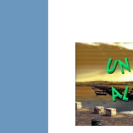
l
i
a
n
e