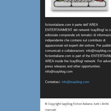
fictionitaliane.com è parte dell' AREA
ENTERTAINMENT del network IsayBlog! la cu
editoriale comprende siti tematici di informazi
indipendente che contano sul contributo di
appassionati ed esperti del settore. Per pubbli
comunicati e collaborazioni:
info@isayblog.c
fictionitaliane.com is part of the ENTERTAI
AREA inside the IsayBlog! network. For advert
press releases and other opportunities:
info@isayblog.com
Contattaci:
info@isayblog.com
© Copyright Isayblog Fiction Italiane, tutti i diritti
riservati