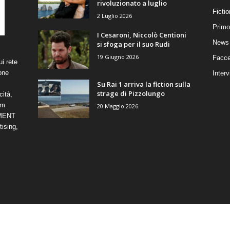
rivoluzionato a luglio
Ficti
2 Luglio 2026
Primo
I Cesaroni, Niccolò Centioni
News 
si sfoga per il suo Rudi
19 Giugno 2026
Facce
i rete
one
Interv
Su Rai 1 arriva la fiction sulla
strage di Pizzolungo
cità,
om
20 Maggio 2026
NMENT
ising,