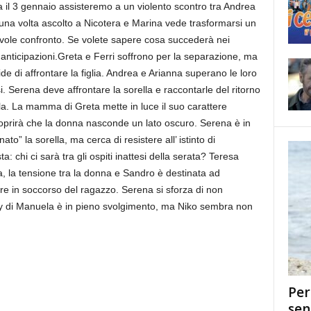
a il 3 gennaio assisteremo a un violento scontro tra Andrea
una volta ascolto a Nicotera e Marina vede trasformarsi un
evole confronto. Se volete sapere cosa succederà nei
anticipazioni.
Greta e Ferri soffrono per la separazione, ma
e di affrontare la figlia. Andrea e Arianna superano le loro
. Serena deve affrontare la sorella e raccontarle del ritorno
a. La mamma di Greta mette in luce il suo carattere
oprirà che la donna nasconde un lato oscuro. Serena è in
o” la sorella, ma cerca di resistere all’ istinto di
a: chi ci sarà tra gli ospiti inattesi della serata? Teresa
ia, la tensione tra la donna e Sandro è destinata ad
e in soccorso del ragazzo. Serena si sforza di non
party di Manuela è in pieno svolgimento, ma Niko sembra non
Per
sen