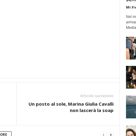
Mr.Fi
Nel mo
arriva
Medias
Articolo successivo
Un posto al sole, Marina Giulia Cavalli
non lascerà la soap
TORE