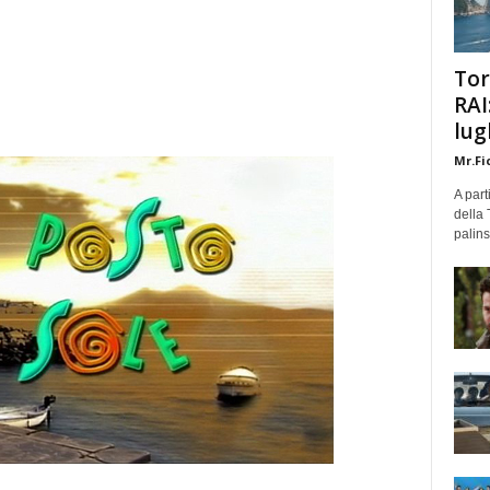
Tor
RAI
lug
Mr.Fi
A part
della 
palins