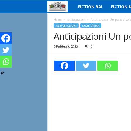
FICTION RAI
FICTION 
F
i
Home
Anticipazioni
Anticipazioni Un posto al sole
ANTICIPAZIONI
SOAP OPERA
Anticipazioni Un po
c
t
5 Febbraio 2013
0
i
o
n
I
t
a