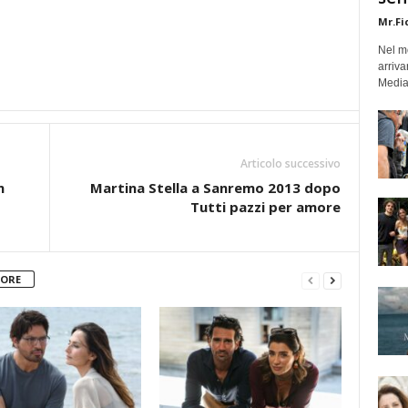
Mr.Fi
Nel mo
arriva
Medias
Articolo successivo
m
Martina Stella a Sanremo 2013 dopo
Tutti pazzi per amore
TORE