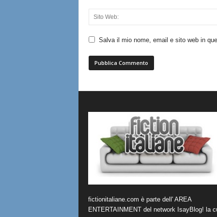
Salva il mio nome, email e sito web in q
fictionitaliane.com è parte dell' AREA
ENTERTAINMENT del network IsayBlog! la cu