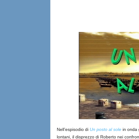
l
i
a
n
e
Nell’espisodio di
Un posto al sole
in onda 
lontani, il disprezzo di Roberto nei confron