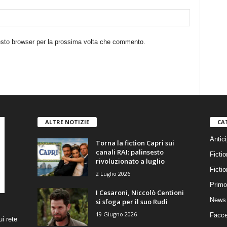
uesto browser per la prossima volta che commento.
ALTRE NOTIZIE
CA
Antici
Torna la fiction Capri sui
canali RAI: palinsesto
Fictio
rivoluzionato a luglio
Ficti
2 Luglio 2026
Primo
I Cesaroni, Niccolò Centioni
News 
si sfoga per il suo Rudi
19 Giugno 2026
Facce
i rete