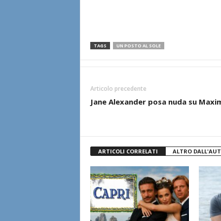
TAGS
UN POSTO AL SOLE
Articolo precedente
Jane Alexander posa nuda su Maxi
ARTICOLI CORRELATI
ALTRO DALL'AU