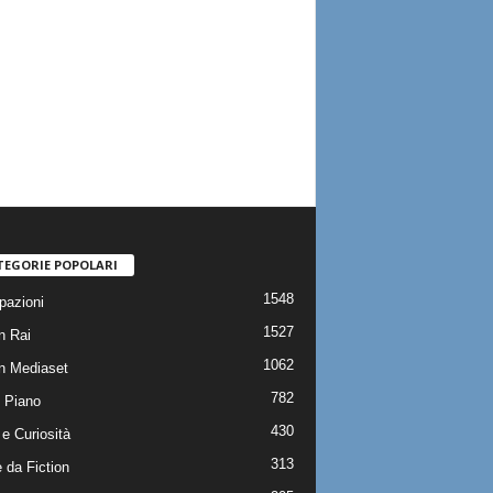
TEGORIE POPOLARI
1548
pazioni
1527
n Rai
1062
on Mediaset
782
 Piano
430
e Curiosità
313
 da Fiction