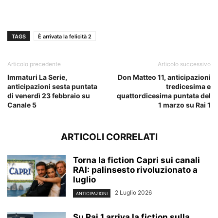
TAGS
È arrivata la felicità 2
Articolo precedente
Articolo successivo
Immaturi La Serie,
Don Matteo 11, anticipazioni
anticipazioni sesta puntata
tredicesima e
di venerdì 23 febbraio su
quattordicesima puntata del
Canale 5
1 marzo su Rai 1
ARTICOLI CORRELATI
Torna la fiction Capri sui canali
RAI: palinsesto rivoluzionato a
luglio
2 Luglio 2026
ANTICIPAZIONI
Su Rai 1 arriva la fiction sulla