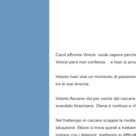
Carol affronta Vinicio: vuole sapere perch
Vinicio però non confessa… e Ivan si arra
Intanto Ivan vive un momento di passione 
tra le sue braccia.
Intanto Ascanio sta per uscire dal carcere
scandalo finanziario. Diana è confusa e c
Nel frattempo in carcere scoppia la rivol
situazione. Ettore si trova quindi a tratt
trattare con i detenuti, mettendo in difficol