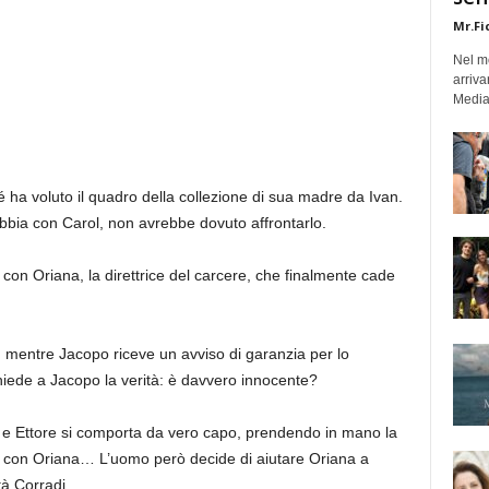
Mr.Fi
Nel mo
arriva
Medias
é ha voluto il quadro della collezione di sua madre da Ivan.
bbia con Carol, non avrebbe dovuto affrontarlo.
con Oriana, la direttrice del carcere, che finalmente cade
, mentre Jacopo riceve un avviso di garanzia per lo
hiede a Jacopo la verità: è davvero innocente?
ta e Ettore si comporta da vero capo, prendendo in mano la
are con Oriana… L’uomo però decide di aiutare Oriana a
tà Corradi.