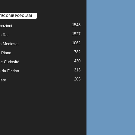
TEGORIE POPOLARI
1548
pazioni
1527
n Rai
1062
on Mediaset
782
 Piano
430
e Curiosità
313
 da Fiction
205
iste