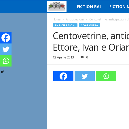
FICTION RAI
FICTION 
F
i
Home
Anticipazioni
Centovetrine, anticipazioni da
ANTICIPAZIONI
SOAP OPERA
Centovetrine, antic
c
Ettore, Ivan e Oria
t
i
12 Aprile 2013
0
o
n
I
t
a