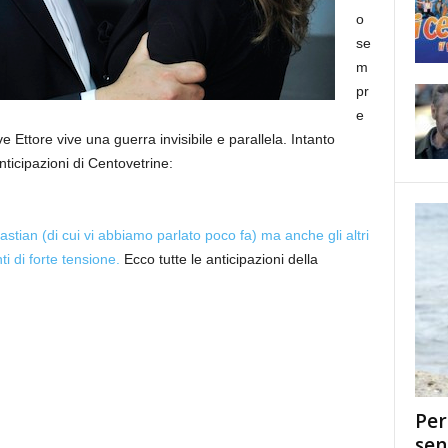
o
se
m
pr
e
e Ettore vive una guerra invisibile e parallela. Intanto
ticipazioni di Centovetrine:
ian (di cui vi abbiamo parlato poco fa) ma anche gli altri
 di forte tensione.
Ecco tutte le anticipazioni della
Per
sen