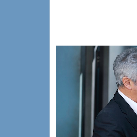
l
i
a
n
e