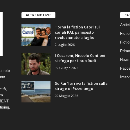
ALTRE NOTIZIE
CA
Antici
Torna la fiction Capri sui
canali RAI: palinsesto
Fictio
rivoluzionato a luglio
Ficti
2 Luglio 2026
Primo
I Cesaroni, Niccolò Centioni
News 
si sfoga per il suo Rudi
19 Giugno 2026
Facce
i rete
one
Interv
Su Rai 1 arriva la fiction sulla
strage di Pizzolungo
cità,
om
20 Maggio 2026
NMENT
ising,