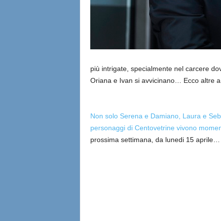
più intrigate, specialmente nel carcere dov
Oriana e Ivan si avvicinano… Ecco altre an
Non solo Serena e Damiano, Laura e Sebast
personaggi di Centovetrine vivono momenti
prossima settimana, da lunedi 15 aprile…