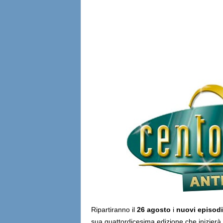
l
i
a
n
e
Ripartiranno il
26 agosto
i
nuovi episodi
sua quattordicesima edizione che inizierà u