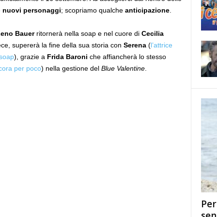
e
nuovi personaggi
; scopriamo qualche
anticipazione
.
eno Bauer
ritornerà nella soap e nel cuore di
Cecilia
ece, supererà la fine della sua storia con
Serena
(
l’attrice
 soap
), grazie a
Frida Baroni
che affiancherà lo stesso
ora per poco
) nella gestione del
Blue Valentine
.
Per
sen