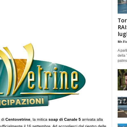
Tor
RAI
lug
Mr.Fi
A part
della 
palins
di
Centovetrine
, la mitica
soap di Canale 5
arrivata alla
fficialmente il 16 settembre. Ad accoglierci dal rientro delle