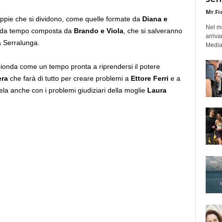
Mr.Fi
oppie che si dividono, come quelle formate da
Diana e
Nel mo
si da tempo composta da
Brando e Viola
, che si salveranno
arriva
a Serralunga.
Medias
bionda come un tempo pronta a riprendersi il potere
era
che farà di tutto per creare problemi a
Ettore Ferri
e a
ela anche con i problemi giudiziari della moglie
Laura