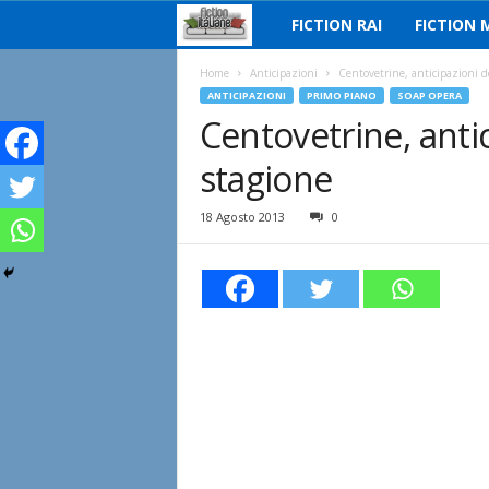
FICTION RAI
FICTION 
F
i
Home
Anticipazioni
Centovetrine, anticipazioni d
ANTICIPAZIONI
PRIMO PIANO
SOAP OPERA
Centovetrine, anti
c
stagione
t
i
18 Agosto 2013
0
o
n
I
t
a