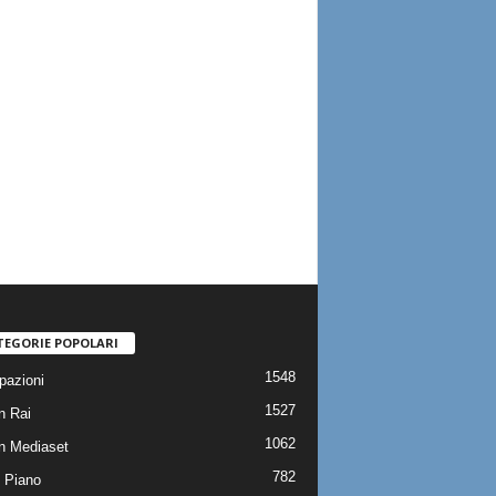
TEGORIE POPOLARI
1548
pazioni
1527
n Rai
1062
on Mediaset
782
 Piano