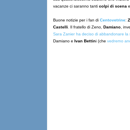
vacanze ci saranno tanti
colpi di scena
Buone notizie per i fan di
Centovetrine
:
Z
Castelli
. Il fratello di Zeno,
Damiano
, inv
Sara Zanier ha deciso di abbandonare la
Damiano e
Ivan Bettin
i (che
vedremo anc