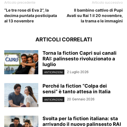
Articolo precedente
Articolo successivo
“Le tre rose di Eva 2”, la
Il bambino cattivo di Pupi
decima puntata posticipata
Avati su Rai 1 il 20 novembre,
al 13 novembre
la trama e le immagini
ARTICOLI CORRELATI
Torna la fiction Capri sui canali
RAI: palinsesto rivoluzionato a
luglio
2 Luglio 2026
ANTICIPAZIONI
Perché la fiction “Colpa dei
sensi” è tanto attesa in Italia
20 Gennaio 2026
ANTICIPAZIONI
Svolta per la fiction italiana: sta
arrivando il nuovo palinsesto RAI