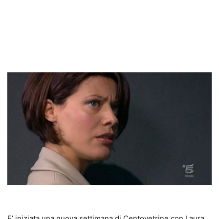
E’ iniziata una nuova settimana di Centovetrine con Laura