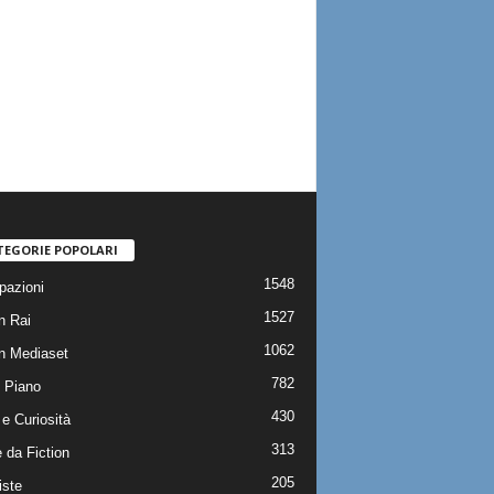
TEGORIE POPOLARI
1548
pazioni
1527
n Rai
1062
on Mediaset
782
 Piano
430
e Curiosità
313
 da Fiction
205
iste