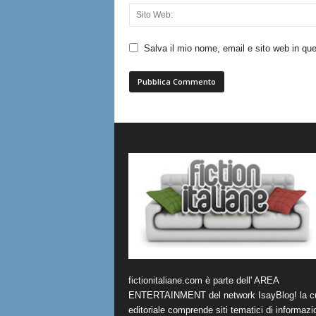
Salva il mio nome, email e sito web in q
fictionitaliane.com è parte dell' AREA
ENTERTAINMENT del network IsayBlog! la cu
editoriale comprende siti tematici di informazi