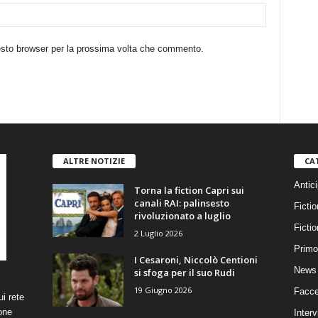
uesto browser per la prossima volta che commento.
ALTRE NOTIZIE
CA
Antici
Torna la fiction Capri sui
canali RAI: palinsesto
Fictio
rivoluzionato a luglio
Ficti
2 Luglio 2026
Primo
I Cesaroni, Niccolò Centioni
News 
si sfoga per il suo Rudi
19 Giugno 2026
Facce
i rete
one
Interv