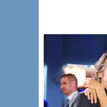
l
i
a
n
e