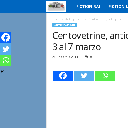
FICTION RAI
FICTION 
F
i
Home
Anticipazioni
Centovetrine, anticipazioni d
ANTICIPAZIONI
Centovetrine, antic
c
3 al 7 marzo
t
i
28 Febbraio 2014
0
o
n
I
t
a