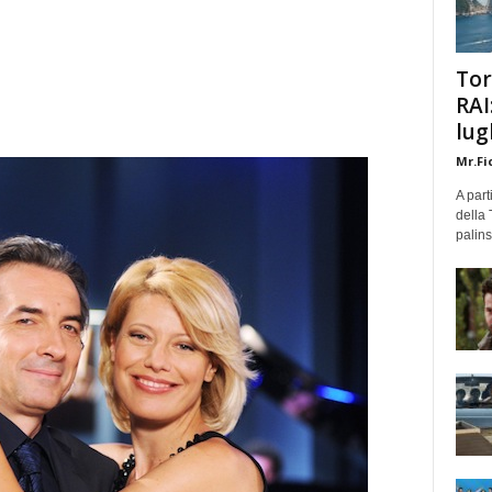
Tor
RAI
lug
Mr.Fi
A part
della 
palins