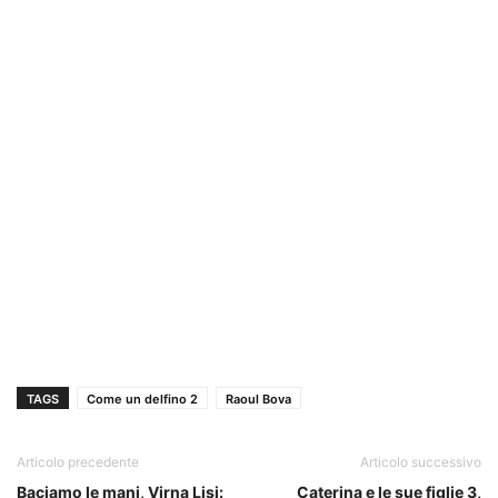
TAGS
Come un delfino 2
Raoul Bova
Articolo precedente
Articolo successivo
Baciamo le mani, Virna Lisi:
Caterina e le sue figlie 3,