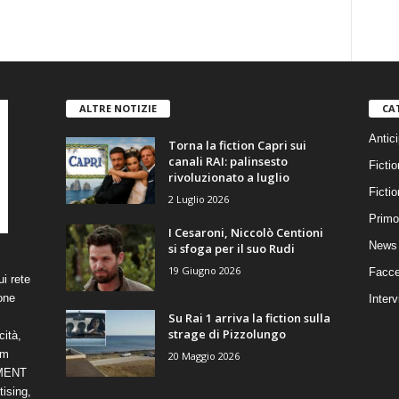
ALTRE NOTIZIE
CA
Antici
Torna la fiction Capri sui
canali RAI: palinsesto
Fictio
rivoluzionato a luglio
Ficti
2 Luglio 2026
Primo
I Cesaroni, Niccolò Centioni
News 
si sfoga per il suo Rudi
19 Giugno 2026
Facce
i rete
one
Interv
Su Rai 1 arriva la fiction sulla
strage di Pizzolungo
cità,
om
20 Maggio 2026
NMENT
ising,