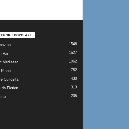
TEGORIE POPOLARI
1548
pazioni
1527
n Rai
1062
on Mediaset
782
 Piano
430
e Curiosità
313
 da Fiction
205
iste