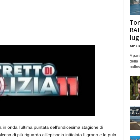
Tor
RAI
lug
Mr.Fi
A part
della 
palins
n onda l’ultima puntata dell’undicesima stagione di
cosa di più riguardo all’episodio intitolato Il grano e la pula