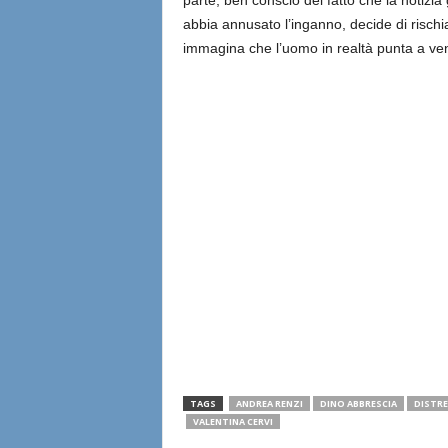
parte, ben conscio del fatto che la notizia
abbia annusato l’inganno, decide di rischiar
immagina che l’uomo in realtà punta a vend
TAGS
ANDREA RENZI
DINO ABBRESCIA
DISTRE
VALENTINA CERVI