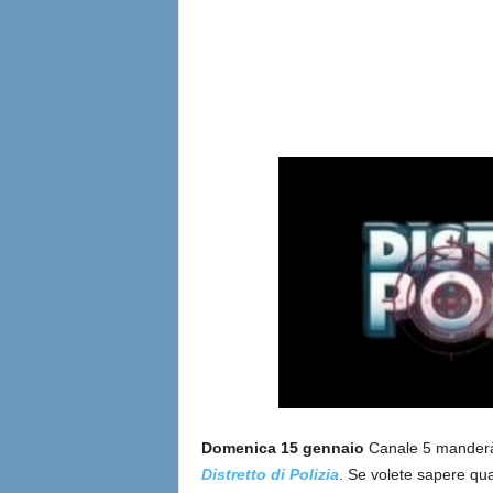
l
i
a
n
e
Domenica 15 gennaio
Canale 5 manderà i
Distretto di Polizia
. Se volete sapere qual