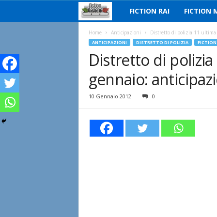
FICTION RAI
FICTION 
F
i
Home
Anticipazioni
Distretto di polizia 11 ultim
ANTICIPAZIONI
DISTRETTO DI POLIZIA
FICTION
Distretto di polizi
c
gennaio: anticipaz
t
i
10 Gennaio 2012
0
o
n
I
t
a