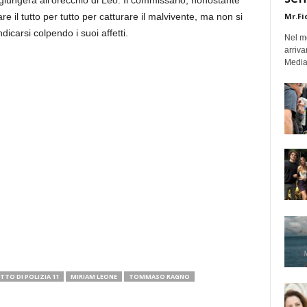
 giungerà all’orecchio di Leo. Il commissario, nonostante
e il tutto per tutto per catturare il malvivente, ma non si
Mr.Fi
icarsi colpendo i suoi affetti.
Nel mo
arriva
Medias
TTO DI POLIZIA 11
MIRIAM LEONE
TOMMASO RAGNO