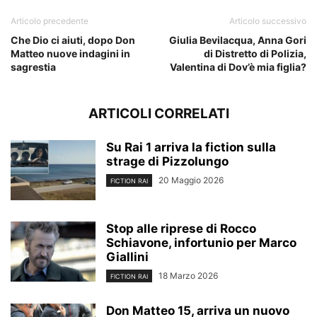
Articolo precedente
Articolo successivo
Che Dio ci aiuti, dopo Don
Giulia Bevilacqua, Anna Gori
Matteo nuove indagini in
di Distretto di Polizia,
sagrestia
Valentina di Dov’è mia figlia?
ARTICOLI CORRELATI
Su Rai 1 arriva la fiction sulla
strage di Pizzolungo
20 Maggio 2026
FICTION RAI
Stop alle riprese di Rocco
Schiavone, infortunio per Marco
Giallini
18 Marzo 2026
FICTION RAI
Don Matteo 15, arriva un nuovo