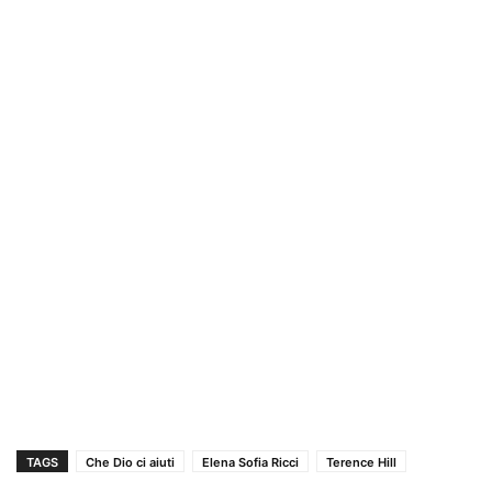
TAGS
Che Dio ci aiuti
Elena Sofia Ricci
Terence Hill