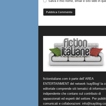
Salva il mio nome, email e sito web in q
fictionitaliane.com è parte dell' AREA
ENTERTAINMENT del network IsayBlog! la cu
editoriale comprende siti tematici di informazi
indipendente che contano sul contributo di
appassionati ed esperti del settore. Per pubbli
comunicati e collaborazioni:
info@isayblog.c