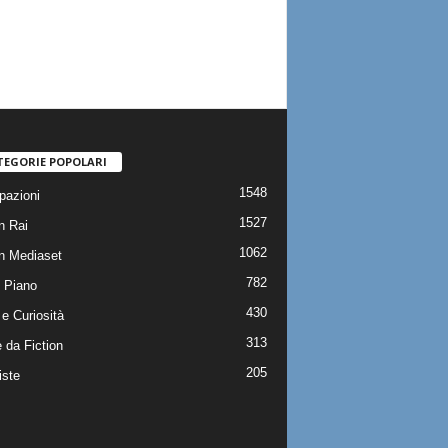
TEGORIE POPOLARI
1548
pazioni
1527
n Rai
1062
on Mediaset
782
 Piano
430
e Curiosità
313
 da Fiction
205
iste