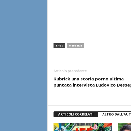
TAGS
WEBSERIE
Articolo precedente
Kubrick una storia porno ultima
puntata intervista Ludovico Bess
ARTICOLI CORRELATI
ALTRO DALL'AU