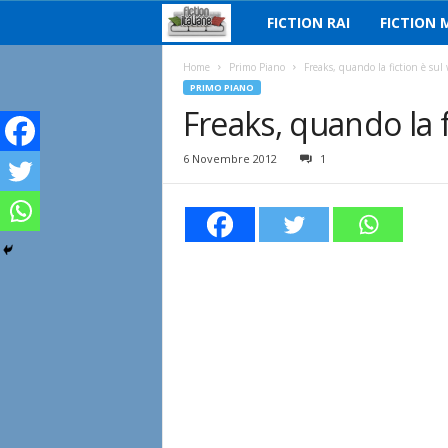
FICTION RAI
FICTION 
F
i
Home
Primo Piano
Freaks, quando la fiction è sul
PRIMO PIANO
Freaks, quando la f
c
t
6 Novembre 2012
1
i
o
n
I
t
a