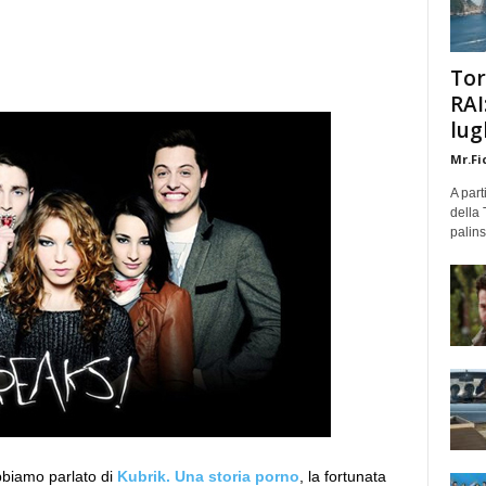
Tor
RAI
lug
Mr.Fi
A part
della 
palins
abbiamo parlato di
Kubrik. Una storia porno
, la fortunata