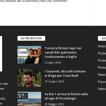
uesto browser per la prossima volta che commento.
ALTRE NOTIZIE
CA
Antici
Torna la fiction Capri sui
canali RAI: palinsesto
Fictio
rivoluzionato a luglio
Ficti
2 Luglio 2026
Primo
I Cesaroni, Niccolò Centioni
News 
si sfoga per il suo Rudi
19 Giugno 2026
Facce
i rete
one
Interv
Su Rai 1 arriva la fiction sulla
strage di Pizzolungo
cità,
om
20 Maggio 2026