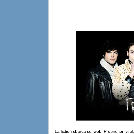
l
i
a
n
e
La fiction sbarca sul web. Proprio ieri vi 