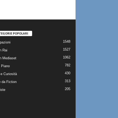
TEGORIE POPOLARI
1548
pazioni
1527
n Rai
1062
on Mediaset
782
 Piano
430
e Curiosità
313
 da Fiction
205
iste