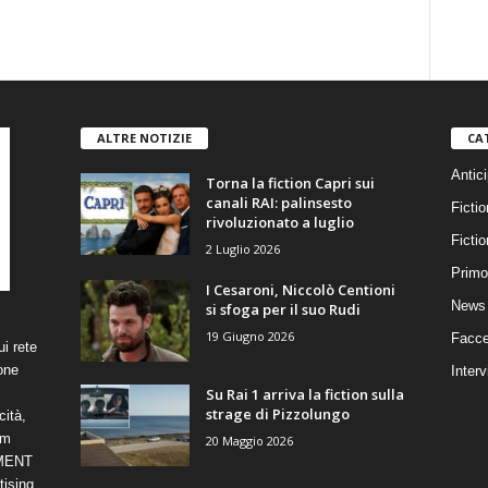
ALTRE NOTIZIE
CA
Antici
Torna la fiction Capri sui
canali RAI: palinsesto
Fictio
rivoluzionato a luglio
Ficti
2 Luglio 2026
Primo
I Cesaroni, Niccolò Centioni
News 
si sfoga per il suo Rudi
19 Giugno 2026
Facce
i rete
one
Interv
Su Rai 1 arriva la fiction sulla
strage di Pizzolungo
cità,
om
20 Maggio 2026
NMENT
ising,