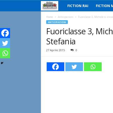
FICTION RAI
FICTION 
F
i
Home
Anticipazioni
Fuoriclasse 3, Michele si inna
ANTICIPAZIONI
Fuoriclasse 3, Mic
c
Stefania
t
i
27 Aprile 2015
0
o
n
I
t
a