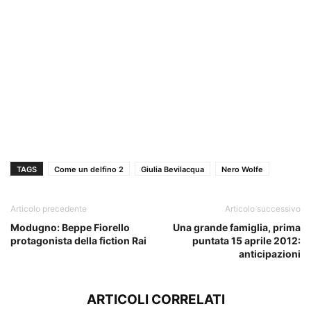
TAGS
Come un delfino 2
Giulia Bevilacqua
Nero Wolfe
Articolo precedente
Articolo successivo
Modugno: Beppe Fiorello
Una grande famiglia, prima
protagonista della fiction Rai
puntata 15 aprile 2012:
anticipazioni
ARTICOLI CORRELATI