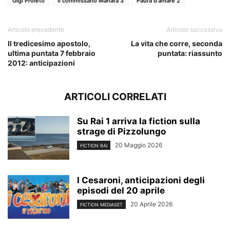
Gigi Proietti
Il commissario Manara 3
Paura d'amare 2
Articolo precedente
Articolo successivo
Il tredicesimo apostolo,
La vita che corre, seconda
ultima puntata 7 febbraio
puntata: riassunto
2012: anticipazioni
ARTICOLI CORRELATI
Su Rai 1 arriva la fiction sulla
strage di Pizzolungo
20 Maggio 2026
FICTION RAI
I Cesaroni, anticipazioni degli
episodi del 20 aprile
20 Aprile 2026
FICTION MEDIASET