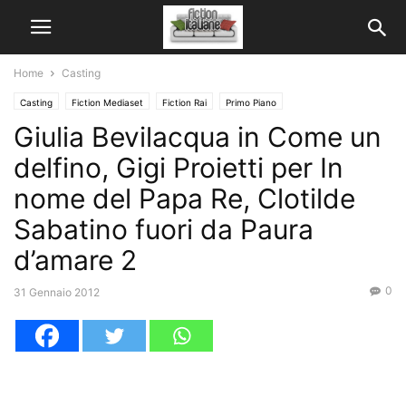
Home
Casting
Casting
Fiction Mediaset
Fiction Rai
Primo Piano
Giulia Bevilacqua in Come un
delfino, Gigi Proietti per In
nome del Papa Re, Clotilde
Sabatino fuori da Paura
d’amare 2
0
31 Gennaio 2012