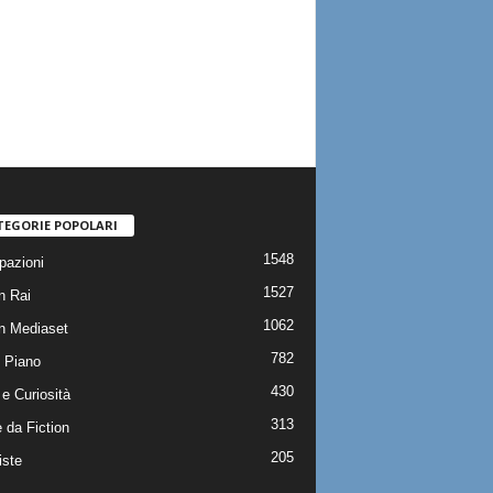
TEGORIE POPOLARI
1548
pazioni
1527
n Rai
1062
on Mediaset
782
 Piano
430
e Curiosità
313
 da Fiction
205
iste