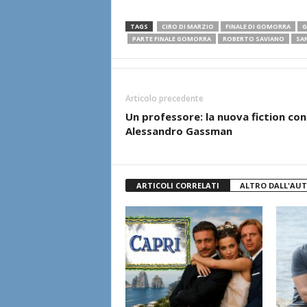
TAGS
CIRO DI MARZIO
FINALE DI GOMORRA
G
PARTE FINALE GOMORRA
ROBERTO SAVIANO
SA
Articolo precedente
Un professore: la nuova fiction con
Alessandro Gassman
ARTICOLI CORRELATI
ALTRO DALL'AU