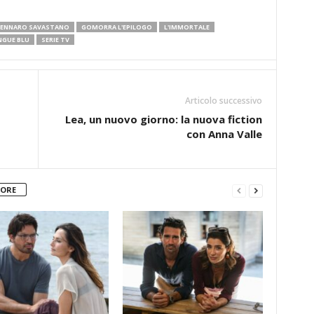
ENNARO SAVASTANO
GOMORRA L'EPILOGO
L'IMMORTALE
NGUE BLU
SERIE TV
Articolo successivo
Lea, un nuovo giorno: la nuova fiction
con Anna Valle
TORE