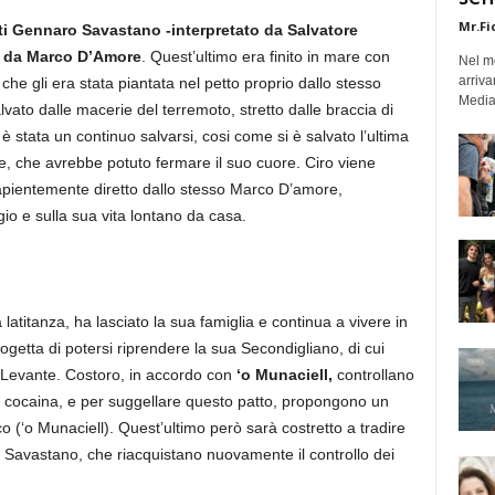
Mr.Fi
ti Gennaro Savastano -interpretato da Salvatore
to da Marco D’Amore
. Quest’ultimo era finito in mare con
Nel mo
arriva
che gli era stata piantata nel petto proprio dallo stesso
Medias
vato dalle macerie del terremoto, stretto dalle braccia di
 stata un continuo salvarsi, cosi come si è salvato l’ultima
le, che avrebbe potuto fermare il suo cuore. Ciro viene
m sapientemente diretto dallo stesso Marco D’amore,
gio e sulla sua vita lontano da casa.
latitanza, ha lasciato la sua famiglia e continua a vivere in
rogetta di potersi riprendere la sua Secondigliano, di cui
 i Levante. Costoro, in accordo con
‘o Munaciell,
controllano
di cocaina, e per suggellare questo patto, propongono un
o (‘o Munaciell). Quest’ultimo però sarà costretto a tradire
i Savastano, che riacquistano nuovamente il controllo dei