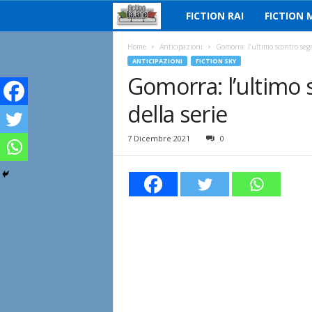
FICTION RAI
FICTION 
F
i
Home
Anticipazioni
Gomorra: l’ultimo scontro segna
ANTICIPAZIONI
FICTION SKY
Gomorra: l’ultimo 
c
della serie
t
i
7 Dicembre 2021
0
o
n
I
t
a