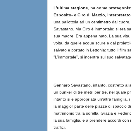
L’ultima stagione, ha come protagonis
Esposito- e Ciro di Marzio, interpreta
una pallottola ad un centimetro dal cuore, 
Savastano. Ma Ciro è immortale: si era sal
sua madre. Era appena nato. La sua vita, è
volta, da quelle acque scure e dal proietti
salvato e portato in Lettonia: tutto il fil
“L’immortale”, si incentra sul suo salvatag
Gennaro Savastano, intanto, costretto alla 
un bunker di tre metri per tre, nel quale p
intanto si è appropriata un’altra famiglia,
la maggior parte delle piazze di spaccio 
matrimonio tra la sorella, Grazia e Federic
la sua famiglia, e a prendere accordi con 
traffici.