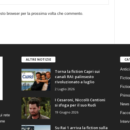
uesto browser per la prossima volta che commento.
ALTRE NOTIZIE
CA
Antici
Torna la fiction Capri sui
canali RAI: palinsesto
Fictio
rivoluzionato a luglio
Ficti
2 Luglio 2026
Primo
I Cesaroni, Niccolò Centioni
News 
si sfoga per il suo Rudi
19 Giugno 2026
Facce
i rete
one
Interv
Su Rai 1 arriva la fiction sulla