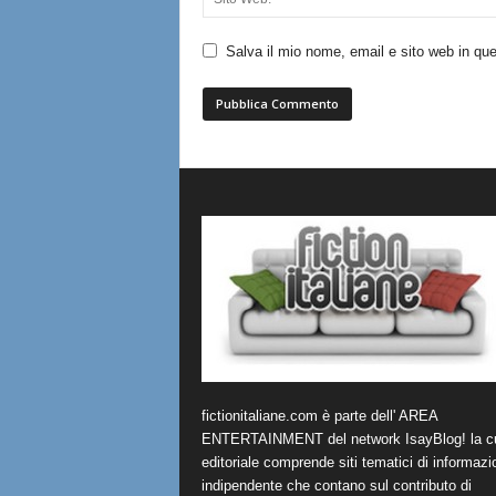
Salva il mio nome, email e sito web in q
fictionitaliane.com è parte dell' AREA
ENTERTAINMENT del network IsayBlog! la cu
editoriale comprende siti tematici di informazi
indipendente che contano sul contributo di