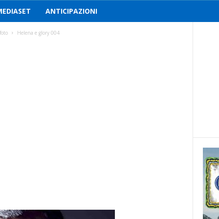
MEDIASET
ANTICIPAZIONI
foto
Helena e glory 004