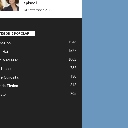
episodi
24 Settembre 2025
TEGORIE POPOLARI
1548
pazioni
1527
n Rai
1062
on Mediaset
782
 Piano
430
e Curiosità
313
 da Fiction
205
iste