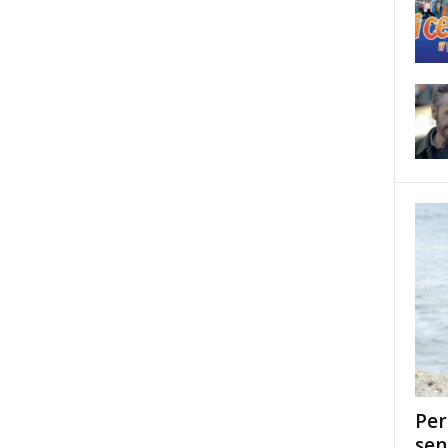
Per
sen