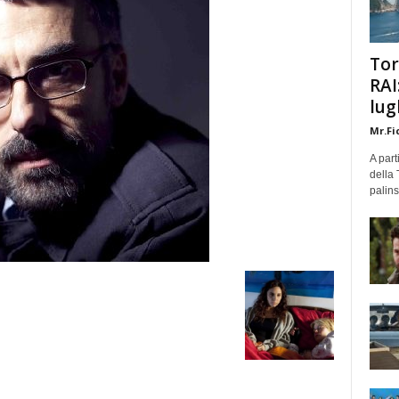
Tor
RAI
lug
Mr.Fi
A part
della 
palins