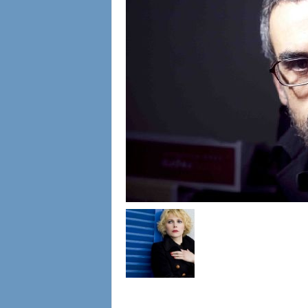
l
i
a
n
e