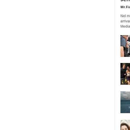
Mr.Fi
Nel mo
arriva
Medias