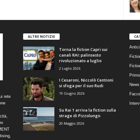
ALTRE NOTIZIE
CA
Antici
Torna la fiction Capri sui
canali RAI: palinsesto
Fictio
rivoluzionato a luglio
Ficti
2 Luglio 2026
Primo
I Cesaroni, Niccolò Centioni
News 
si sfoga per il suo Rudi
19 Giugno 2026
Facce
i rete
one
Interv
Su Rai 1 arriva la fiction sulla
strage di Pizzolungo
cità,
om
20 Maggio 2026
NMENT
ising,