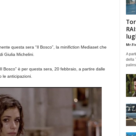
Tor
RAI
lug
Mr.Fi
lmente questa sera “Il Bosco”, la minifiction Mediaset che
di Giulia Michelini.
A part
della 
palins
 Bosco” è per questa sera, 20 febbraio, a partire dalle
 le anticipazioni.