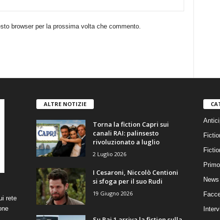
uesto browser per la prossima volta che commento.
ALTRE NOTIZIE
CA
Antici
Torna la fiction Capri sui
canali RAI: palinsesto
Fictio
rivoluzionato a luglio
Ficti
2 Luglio 2026
Primo
I Cesaroni, Niccolò Centioni
News 
si sfoga per il suo Rudi
19 Giugno 2026
Facce
i rete
one
Interv
Su Rai 1 arriva la fiction sulla