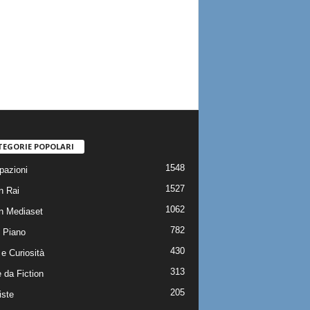
TEGORIE POPOLARI
1548
pazioni
1527
n Rai
1062
on Mediaset
782
 Piano
430
e Curiosità
313
 da Fiction
205
iste