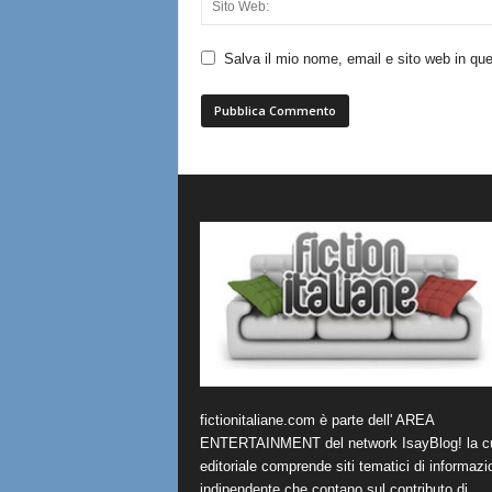
Salva il mio nome, email e sito web in q
fictionitaliane.com è parte dell' AREA
ENTERTAINMENT del network IsayBlog! la cu
editoriale comprende siti tematici di informazi
indipendente che contano sul contributo di