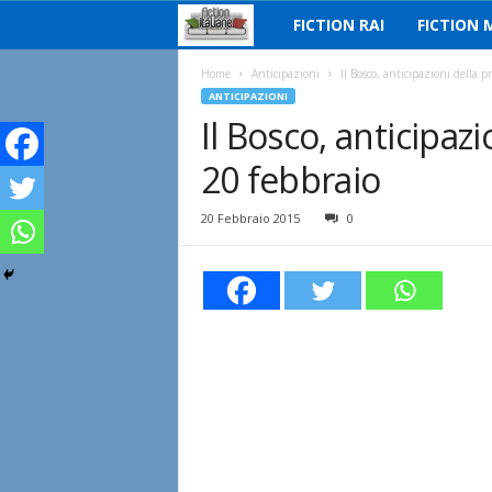
FICTION RAI
FICTION 
F
i
Home
Anticipazioni
Il Bosco, anticipazioni della 
ANTICIPAZIONI
Il Bosco, anticipaz
c
20 febbraio
t
i
20 Febbraio 2015
0
o
n
I
t
a