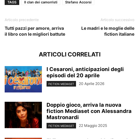
TAGS
Il clan dei camorristi
Stefano Accorsi
Articolo precedente
Articolo successivo
Tutti pazzi per amore, arriva
Le madri e le moglie delle
il libro con le migliori battute
fiction italiane
ARTICOLI CORRELATI
I Cesaroni, anticipazioni degli
episodi del 20 aprile
20 Aprile 2026
FICTION MEDIASET
Doppio gioco, arriva la nuova
fiction Mediaset con Alessandra
Mastronardi
22 Maggio 2025
FICTION MEDIASET