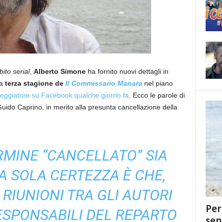
ito serial
,
Alberto Simone
ha fornito nuovi dettagli in
la
terza stagione de
Il Commissario Manara
nel piano
neggiatore su Facebook qualche giorno fa
. Ecco le parole di
uido Caprino, in merito alla presunta cancellazione della
ERMINE “CANCELLATO” SIA
A SOLA CERTEZZA È CHE,
IUNIONI TRA GLI AUTORI
Per
RESPONSABILI DEL REPARTO
sen