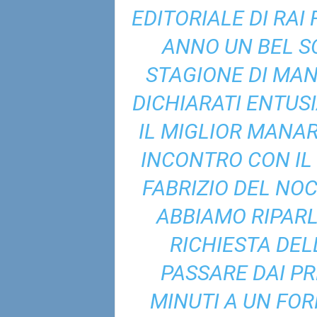
EDITORIALE DI RAI
ANNO UN BEL S
STAGIONE DI MANA
DICHIARATI ENTUS
IL MIGLIOR MANAR
INCONTRO CON IL 
FABRIZIO DEL NO
ABBIAMO RIPARL
RICHIESTA DEL
PASSARE DAI PR
MINUTI A UN FOR