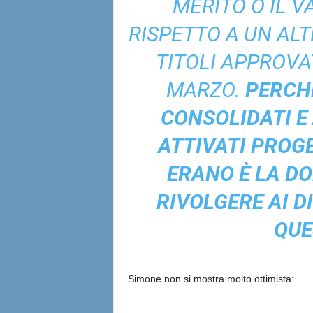
MERITO O IL 
RISPETTO A UN AL
TITOLI APPROVAT
MARZO.
PERCHÉ
CONSOLIDATI E 
ATTIVATI PROGE
ERANO È LA D
RIVOLGERE AI D
QUE
Simone non si mostra molto ottimista: