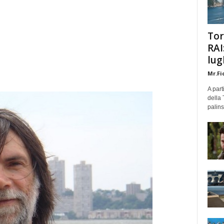
Tor
RAI
lug
Mr.Fi
A part
della 
palins