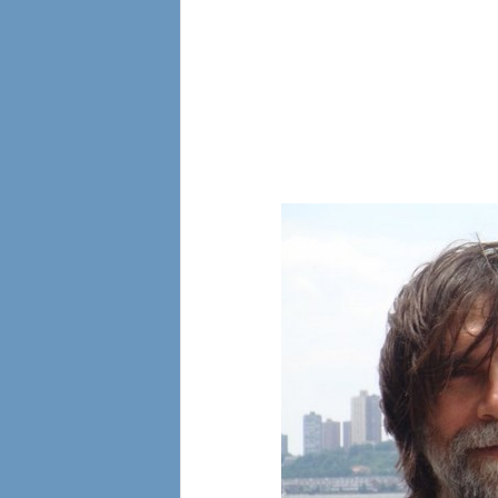
l
i
a
n
e