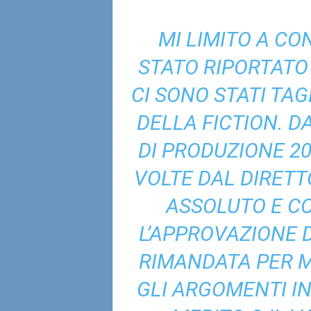
MI LIMITO A CO
STATO RIPORTATO 
CI SONO STATI TA
DELLA FICTION. D
DI PRODUZIONE 20
VOLTE DAL DIRETTO
ASSOLUTO E CO
L’APPROVAZIONE 
RIMANDATA PER M
GLI ARGOMENTI IN