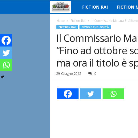
FICTION RAI
FICTION 
F
i
Home
Fiction Rai
Il Commissario Manara 3, Alberto
FICTION RAI
NEWS E CURIOSITÀ
Il Commissario Ma
c
“Fino ad ottobre s
t
ma ora il titolo è s
i
29 Giugno 2012
0
o
n
I
t
a