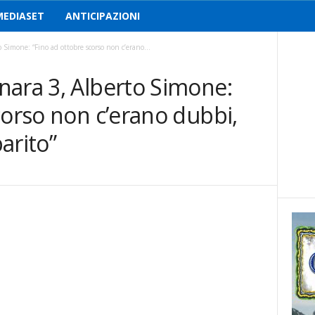
MEDIASET
ANTICIPAZIONI
 Simone: “Fino ad ottobre scorso non c’erano...
nara 3, Alberto Simone:
corso non c’erano dubbi,
parito”