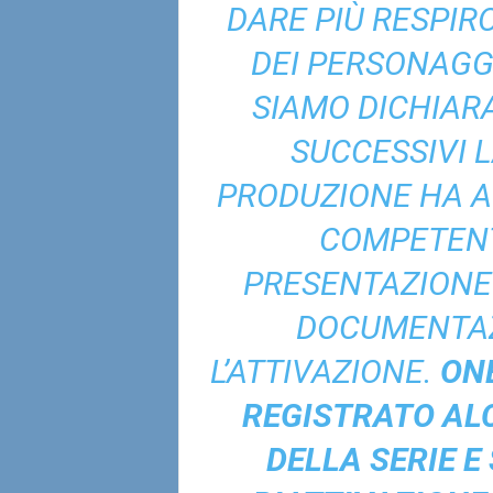
DARE PIÙ RESPIRO
DEI PERSONAGGI
SIAMO DICHIARA
SUCCESSIVI 
PRODUZIONE HA AV
COMPETENT
PRESENTAZIONE 
DOCUMENTAZ
L’ATTIVAZIONE.
ON
REGISTRATO AL
DELLA SERIE E