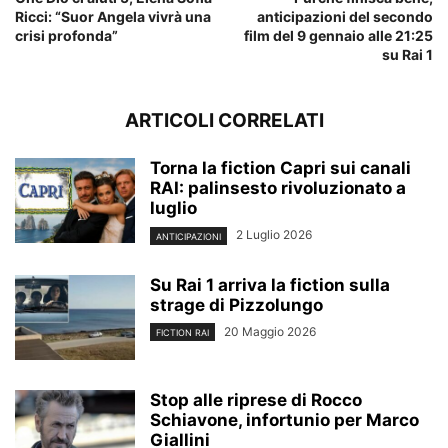
Ricci: “Suor Angela vivrà una
anticipazioni del secondo
crisi profonda”
film del 9 gennaio alle 21:25
su Rai 1
ARTICOLI CORRELATI
Torna la fiction Capri sui canali
RAI: palinsesto rivoluzionato a
luglio
2 Luglio 2026
ANTICIPAZIONI
Su Rai 1 arriva la fiction sulla
strage di Pizzolungo
20 Maggio 2026
FICTION RAI
Stop alle riprese di Rocco
Schiavone, infortunio per Marco
Giallini