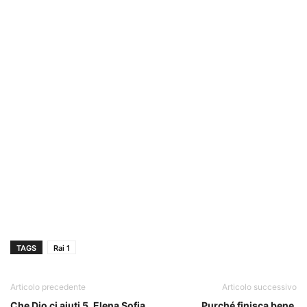
TAGS
Rai 1
Articolo precedente
Articolo successivo
Che Dio ci aiuti 5, Elena Sofia
Purché finisca bene,