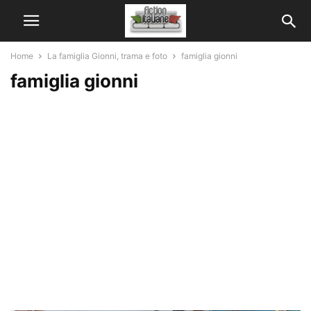
Home
La famiglia Gionni, trama e foto
famiglia gionni
famiglia gionni