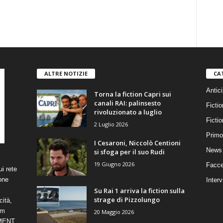
ALTRE NOTIZIE
CA
Antici
Torna la fiction Capri sui
canali RAI: palinsesto
Fictio
rivoluzionato a luglio
Ficti
2 Luglio 2026
Primo
I Cesaroni, Niccolò Centioni
News 
si sfoga per il suo Rudi
19 Giugno 2026
Facce
i rete
one
Interv
Su Rai 1 arriva la fiction sulla
strage di Pizzolungo
cità,
om
20 Maggio 2026
NMENT