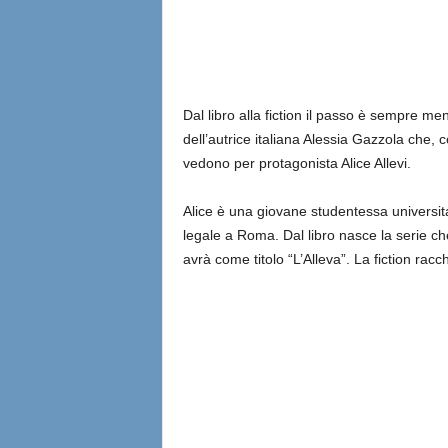
l
i
a
Dal libro alla fiction il passo è sempre me
dell’autrice italiana Alessia Gazzola che,
n
vedono per protagonista Alice Allevi.
e
Alice è una giovane studentessa universitar
legale a Roma. Dal libro nasce la serie c
avrà come titolo “L’Alleva”. La fiction racch