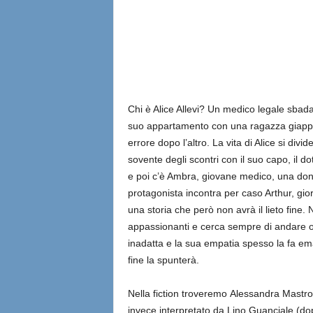
Chi è Alice Allevi? Un medico legale sbadat
suo appartamento con una ragazza giappo
errore dopo l’altro. La vita di Alice si div
sovente degli scontri con il suo capo, il d
e poi c’è Ambra, giovane medico, una donna
protagonista incontra per caso Arthur, giorn
una storia che però non avrà il lieto fine. N
appassionanti e cerca sempre di andare olt
inadatta e la sua empatia spesso la fa em
fine la spunterà.
Nella fiction troveremo Alessandra Mastrona
invece interpretato da Lino Guanciale (dop