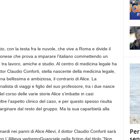
o, con la testa fra le nuvole, che vive a Roma e divide il
nese che prova a imparare l’italiano commettendo un
ide tra lavoro, amiche e studio. Al centro di medicina legale ha
ottor Claudio Conforti, stella nascente della medicina legale,
 bellissima e ambiziosa, il contrario di Alice. La
alista di viaggi e figlio del suo professore, tra i due nasce
el corso delle varie storie Alice s’imbatte in casi
re l’aspetto clinico del caso, e per questo spesso risulta
arginare dal resto del gruppo. Ma la sua caparbietà alla
Per
rdi nei panni di Alice Allevi, il dottor Claudio Conforti sarà
sen
o L’Allieva vedremoGuanciale nella fiction dal titolo “Non