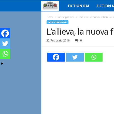
FICTION RAI
FICTION 
F
i
Home
Anticipazioni
L’allieva, la nuova fiction Rai
ANTICIPAZIONI
L’allieva, la nuova 
c
t
22 Febbraio 2016
0
i
o
n
I
t
a