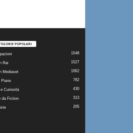
TEGORIE POPOLARI
1548
pazioni
1527
n Rai
1062
on Mediaset
782
 Piano
430
e Curiosità
313
 da Fiction
205
iste