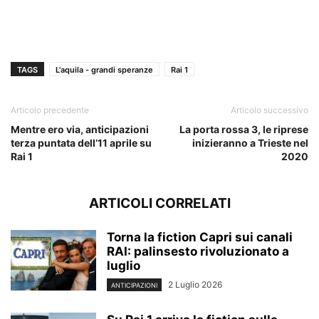
TAGS
L'aquila - grandi speranze
Rai 1
Articolo precedente
Articolo successivo
Mentre ero via, anticipazioni
La porta rossa 3, le riprese
terza puntata dell’11 aprile su
inizieranno a Trieste nel
Rai 1
2020
ARTICOLI CORRELATI
Torna la fiction Capri sui canali
RAI: palinsesto rivoluzionato a
luglio
2 Luglio 2026
ANTICIPAZIONI