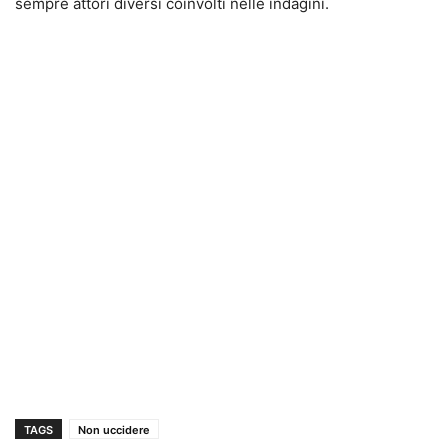
sempre attori diversi coinvolti nelle indagini.
TAGS
Non uccidere