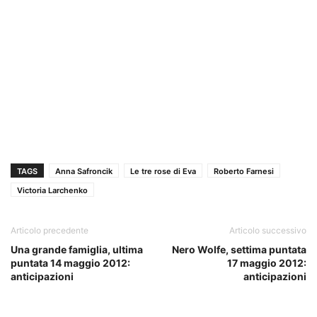
TAGS
Anna Safroncik
Le tre rose di Eva
Roberto Farnesi
Victoria Larchenko
Articolo precedente
Articolo successivo
Una grande famiglia, ultima
Nero Wolfe, settima puntata
puntata 14 maggio 2012:
17 maggio 2012:
anticipazioni
anticipazioni