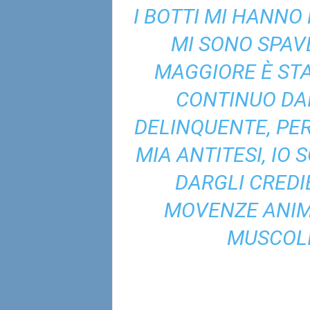
I BOTTI MI HANNO
MI SONO SPAV
MAGGIORE È STA
CONTINUO DAI
DELINQUENTE, PER
MIA ANTITESI, IO
DARGLI CREDI
MOVENZE ANIM
MUSCOLI