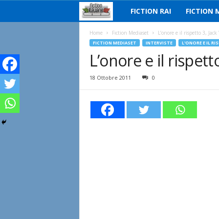
FICTION RAI
FICTION 
F
i
Home
Fiction Mediaset
L’onore e il rispetto 3, Jac
FICTION MEDIASET
INTERVISTE
L'ONORE E IL R
L’onore e il rispet
c
t
18 Ottobre 2011
0
i
o
n
I
t
a