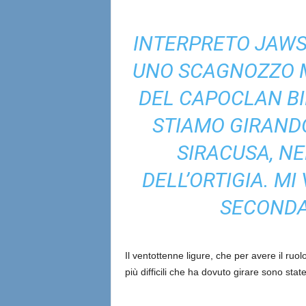
INTERPRETO JAWS
UNO SCAGNOZZO M
DEL CAPOCLAN BI
STIAMO GIRANDO
SIRACUSA, NE
DELL’ORTIGIA. M
SECONDA 
Il ventottenne ligure, che per avere il ruol
più difficili che ha dovuto girare sono stat