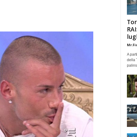
Tor
RAI
lug
Mr.Fi
A part
della 
palins