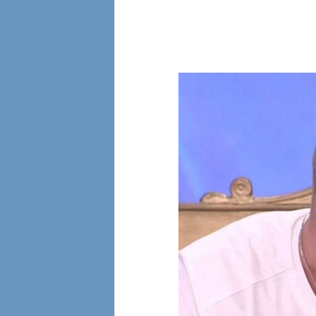
l
i
a
n
e