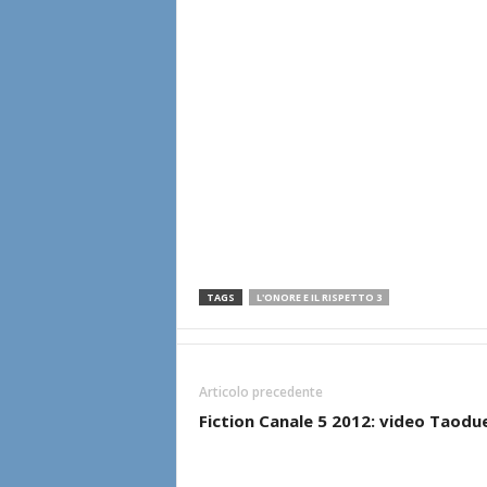
TAGS
L'ONORE E IL RISPETTO 3
Articolo precedente
Fiction Canale 5 2012: video Taodu