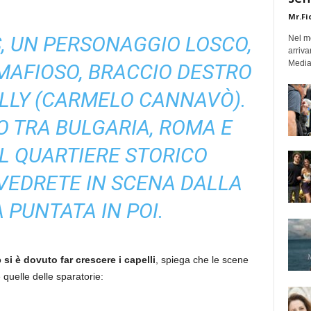
Mr.Fi
, UN PERSONAGGIO LOSCO,
Nel mo
arriva
Medias
AFIOSO, BRACCIO DESTRO
LLY (CARMELO CANNAVÒ).
 TRA BULGARIA, ROMA E
L QUARTIERE STORICO
I VEDRETE IN SCENA DALLA
PUNTATA IN POI.
o
si è dovuto far crescere i capelli
, spiega che le scene
e quelle delle sparatorie: