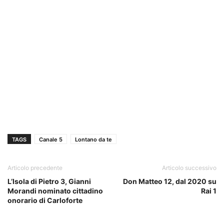
TAGS
Canale 5
Lontano da te
Articolo precedente
Articolo successivo
L’Isola di Pietro 3, Gianni
Don Matteo 12, dal 2020 su
Morandi nominato cittadino
Rai 1
onorario di Carloforte