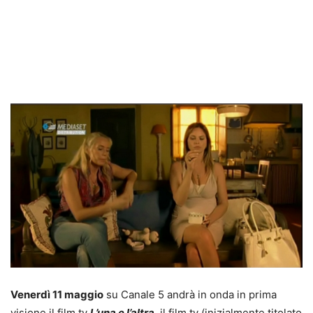
Venerdì 11 maggio
su Canale 5 andrà in onda in prima
visione il film tv
L’una e l’altra
, il film tv (inizialmente titolato