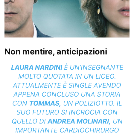
Non mentire, anticipazioni
LAURA NARDINI
È UN’INSEGNANTE
MOLTO QUOTATA IN UN LICEO.
ATTUALMENTE È SINGLE AVENDO
APPENA CONCLUSO UNA STORIA
CON
TOMMAS,
UN POLIZIOTTO. IL
SUO FUTURO SI INCROCIA CON
QUELLO DI
ANDREA MOLINARI,
UN
IMPORTANTE CARDIOCHIRURGO