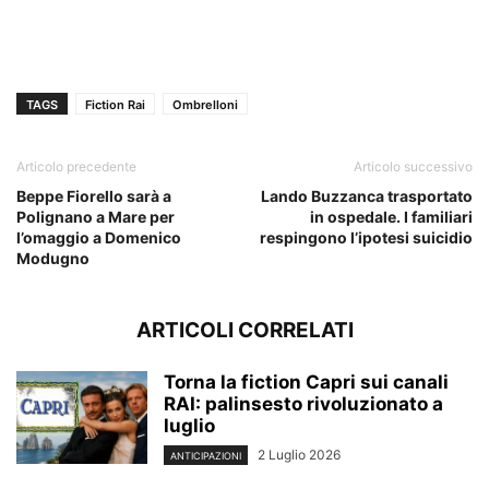
TAGS
Fiction Rai
Ombrelloni
Articolo precedente
Articolo successivo
Beppe Fiorello sarà a
Lando Buzzanca trasportato
Polignano a Mare per
in ospedale. I familiari
l’omaggio a Domenico
respingono l’ipotesi suicidio
Modugno
ARTICOLI CORRELATI
Torna la fiction Capri sui canali
RAI: palinsesto rivoluzionato a
luglio
2 Luglio 2026
ANTICIPAZIONI