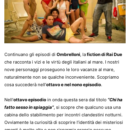
Continuano gli episodi di
Ombrelloni
, la
fiction di Rai Due
che racconta i vizi e le virtù degli italiani al mare. I nostri
nove personaggi proseguono le loro vacanze al mare,
naturalmente non se qualche inconveniente. Scopriamo
cosa succederà nell’
ottavo e nel nono episodio
.
Nell’
ottavo episodio
in onda questa sera dal titolo
“Chi ha
fatto sesso in spiaggia”
, si scopre che qualcuno usa una
cabina dello stabilimento per incontri clandestini notturni.
Ovviamente la curiosità di scoprire l’identità dei misteriosi
amanti è molto alta e non risparmia proprio nessuno.