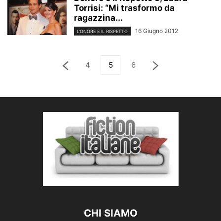
Torrisi: “Mi trasformo da
ragazzina...
16 Giugno 2012
L'ONORE E IL RISPETTO
4
5
6
CHI SIAMO