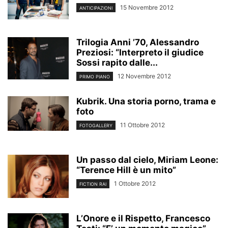
15 Novembre 2012
ANTICIPAZIONI
Trilogia Anni ’70, Alessandro
Preziosi: “Interpreto il giudice
Sossi rapito dalle...
12 Novembre 2012
PRIMO PIANO
Kubrik. Una storia porno, trama e
foto
11 Ottobre 2012
FOTOGALLERY
Un passo dal cielo, Miriam Leone:
“Terence Hill è un mito”
1 Ottobre 2012
FICTION RAI
L’Onore e il Rispetto, Francesco