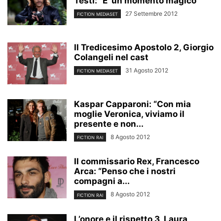
Testi: “E’ un momento magico”
27 Settembre 2012
FICTION MEDIASET
Il Tredicesimo Apostolo 2, Giorgio
Colangeli nel cast
31 Agosto 2012
FICTION MEDIASET
Kaspar Capparoni: “Con mia
moglie Veronica, viviamo il
presente e non...
8 Agosto 2012
FICTION RAI
Il commissario Rex, Francesco
Arca: “Penso che i nostri
compagni a...
8 Agosto 2012
FICTION RAI
L’onore e il rispetto 3, Laura