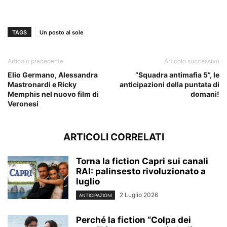
TAGS
Un posto al sole
Articolo precedente
Articolo successivo
Elio Germano, Alessandra
“Squadra antimafia 5”, le
Mastronardi e Ricky
anticipazioni della puntata di
Memphis nel nuovo film di
domani!
Veronesi
ARTICOLI CORRELATI
Torna la fiction Capri sui canali
RAI: palinsesto rivoluzionato a
luglio
2 Luglio 2026
ANTICIPAZIONI
Perché la fiction “Colpa dei