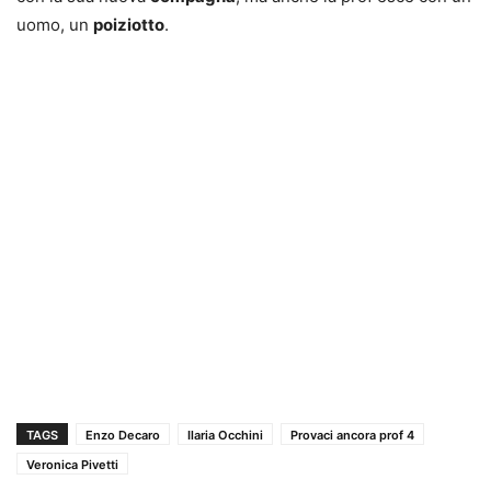
uomo, un
poiziotto
.
TAGS
Enzo Decaro
Ilaria Occhini
Provaci ancora prof 4
Veronica Pivetti