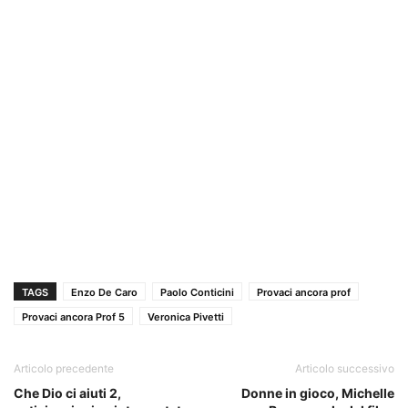
TAGS
Enzo De Caro
Paolo Conticini
Provaci ancora prof
Provaci ancora Prof 5
Veronica Pivetti
Articolo precedente
Articolo successivo
Che Dio ci aiuti 2,
Donne in gioco, Michelle