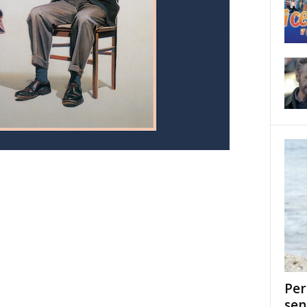
Per
sen