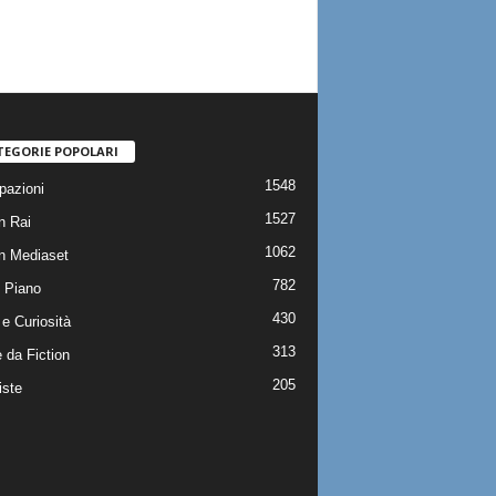
TEGORIE POPOLARI
1548
pazioni
1527
n Rai
1062
on Mediaset
782
 Piano
430
e Curiosità
313
 da Fiction
205
iste