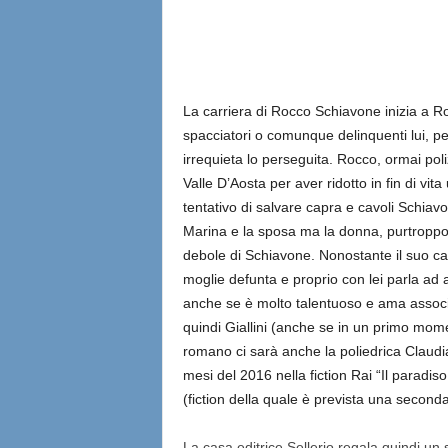
La carriera di Rocco Schiavone inizia a Rom
spacciatori o comunque delinquenti lui, per
irrequieta lo perseguita. Rocco, ormai poli
Valle D’Aosta per aver ridotto in fin di vita
tentativo di salvare capra e cavoli Schiavo
Marina e la sposa ma la donna, purtroppo
debole di Schiavone. Nonostante il suo cara
moglie defunta e proprio con lei parla ad 
anche se è molto talentuoso e ama associar
quindi Giallini (anche se in un primo mom
romano ci sarà anche la poliedrica Claudia
mesi del 2016 nella fiction Rai “Il paradi
(fiction della quale è prevista una second
La casa editrice Sellerio regala quindi un 