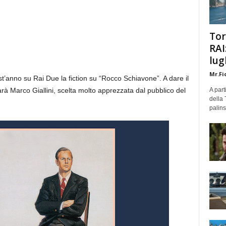
Tor
RAI
lug
Mr.Fi
t’anno su Rai Due la fiction su “Rocco Schiavone”. A dare il
sarà Marco Giallini, scelta molto apprezzata dal pubblico del
A part
della 
palins