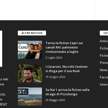
ALTRE NOTIZIE
CA
Antici
Torna la fiction Capri sui
canali RAI: palinsesto
Fictio
rivoluzionato a luglio
Ficti
2 Luglio 2026
Primo
I Cesaroni, Niccolò Centioni
News 
si sfoga per il suo Rudi
19 Giugno 2026
Facce
i rete
one
Interv
Su Rai 1 arriva la fiction sulla
strage di Pizzolungo
cità,
om
20 Maggio 2026
NMENT