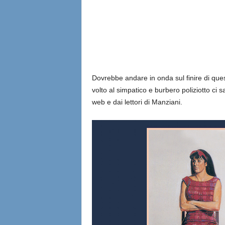
l
i
a
n
Dovrebbe andare in onda sul finire di ques
volto al simpatico e burbero poliziotto ci 
e
web e dai lettori di Manziani.