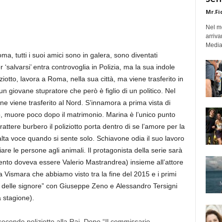
Mr.Fi
Nel mo
arriva
Medias
a, tutti i suoi amici sono in galera, sono diventati
 ‘salvarsi’ entra controvoglia in Polizia, ma la sua indole
ziotto, lavora a Roma, nella sua città, ma viene trasferito in
 un giovane stupratore che però è figlio di un politico. Nel
ne viene trasferito al Nord. S’innamora a prima vista di
, muore poco dopo il matrimonio. Marina è l’unico punto
ttere burbero il poliziotto porta dentro di se l’amore per la
alta voce quando si sente solo. Schiavone odia il suo lavoro
e le persone agli animali. Il protagonista della serie sarà
ento doveva essere Valerio Mastrandrea) insieme all’attore
 Vismara che abbiamo visto tra la fine del 2015 e i primi
so delle signore” con Giuseppe Zeno e Alessandro Tersigni
a stagione).
secondo poliziotto alla Rai. Dopo “Il commissario