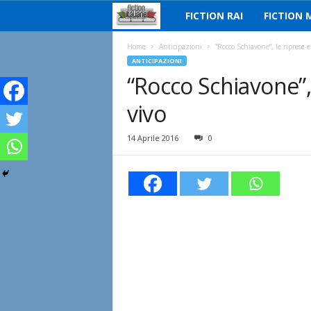
FICTION RAI
FICTION 
F
i
Home
Anticipazioni
“Rocco Schiavone”, le riprese 
ANTICIPAZIONI
“Rocco Schiavone”,
c
vivo
t
i
14 Aprile 2016
0
o
n
I
t
a